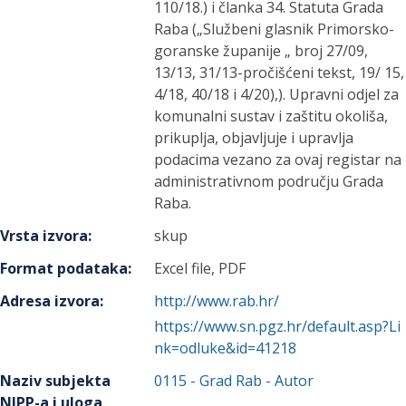
110/18.) i članka 34. Statuta Grada
Raba („Službeni glasnik Primorsko-
goranske županije „ broj 27/09,
13/13, 31/13-pročišćeni tekst, 19/ 15,
4/18, 40/18 i 4/20),). Upravni odjel za
komunalni sustav i zaštitu okoliša,
prikuplja, objavljuje i upravlja
podacima vezano za ovaj registar na
administrativnom području Grada
Raba.
Vrsta izvora
:
skup
Format podataka
:
Excel file, PDF
Adresa izvora
:
http://www.rab.hr/
https://www.sn.pgz.hr/default.asp?Li
nk=odluke&id=41218
Naziv subjekta
0115
-
Grad Rab
- Autor
NIPP-a i uloga