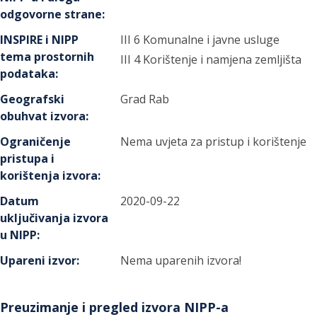
odgovorne strane
:
INSPIRE i NIPP
III 6 Komunalne i javne usluge
tema prostornih
III 4 Korištenje i namjena zemljišta
podataka
:
Geografski
Grad Rab
obuhvat izvora
:
Ograničenje
Nema uvjeta za pristup i korištenje
pristupa i
korištenja izvora
:
Datum
2020-09-22
uključivanja izvora
u NIPP
:
Upareni izvor
:
Nema uparenih izvora!
Preuzimanje i pregled izvora NIPP-a