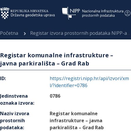
Početna
Registar izvora prostornih podataka NIPP-a
Registar komunalne infrastrukture –
javna parkirališta – Grad Rab
ID
:
https://registri.nipp.hr/api/izvori/xm
l/?identifier=0786
Jedinstvena
0786
oznaka izvora
:
Naziv izvora
Registar komunalne
prostornih
infrastrukture – javna
podataka
:
parkirališta – Grad Rab