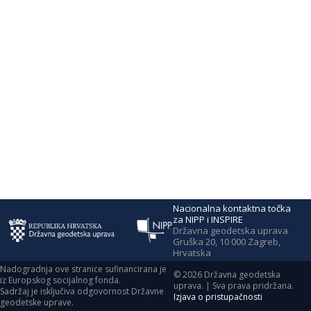
Nacionalna kontaktna točka
za NIPP i INSPIRE
Državna geodetska uprava
Gruška 20, 10 000 Zagreb,
Hrvatska
Nadogradnja ove stranice sufinancirana je
©
2026
Državna geodetska
iz Europskog socijalnog fonda.
uprava. | Sva prava pridržana.
Sadržaj je isključiva odgovornost Državne
Izjava o pristupačnosti
geodetske uprave.