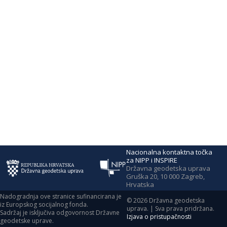
Nacionalna kontaktna točka
za NIPP i INSPIRE
Državna geodetska uprava
Gruška 20, 10 000 Zagreb,
Hrvatska
Nadogradnja ove stranice sufinancirana je
©
2026
Državna geodetska
iz Europskog socijalnog fonda.
uprava. | Sva prava pridržana.
Sadržaj je isključiva odgovornost Državne
Izjava o pristupačnosti
geodetske uprave.