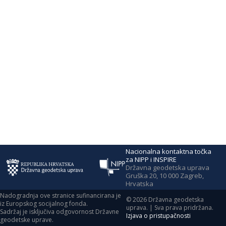
Nacionalna kontaktna točka
za NIPP i INSPIRE
Državna geodetska uprava
Gruška 20, 10 000 Zagreb,
Hrvatska
Nadogradnja ove stranice sufinancirana je
©
2026
Državna geodetska
iz Europskog socijalnog fonda.
uprava. | Sva prava pridržana.
Sadržaj je isključiva odgovornost Državne
Izjava o pristupačnosti
geodetske uprave.