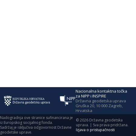
Nacionalna kontaktna točka
za NIPP i INSPIRE
Državna geodetska uprava
Gruška 20, 10 000 Zagreb,
Hrvatska
Nadogradnja ove stranice sufinancirana je
©
2026
Državna geodetska
iz Europskog socijalnog fonda.
uprava. | Sva prava pridržana.
Sadržaj je isključiva odgovornost Državne
Izjava o pristupačnosti
geodetske uprave.