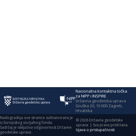
Nacionalna kontaktna točka
za NIPP i INSPIRE
Državna geodetska uprava
Gruška 20, 10 000 Zagreb,
Hrvatska
Nadogradnja ove stranice sufinancirana je
©
2026
Državna geodetska
iz Europskog socijalnog fonda.
uprava. | Sva prava pridržana.
Sadržaj je isključiva odgovornost Državne
Izjava o pristupačnosti
geodetske uprave.