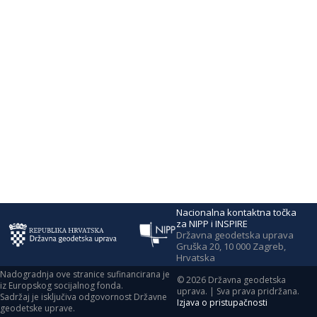
Nacionalna kontaktna točka
za NIPP i INSPIRE
Državna geodetska uprava
Gruška 20, 10 000 Zagreb,
Hrvatska
Nadogradnja ove stranice sufinancirana je
©
2026
Državna geodetska
iz Europskog socijalnog fonda.
uprava. | Sva prava pridržana.
Sadržaj je isključiva odgovornost Državne
Izjava o pristupačnosti
geodetske uprave.