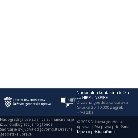
Nacionalna kontaktna točka
za NIPP i INSPIRE
Državna geodetska uprava
Gruška 20, 10 000 Zagreb,
Hrvatska
Nadogradnja ove stranice sufinancirana je
©
2026
Državna geodetska
iz Europskog socijalnog fonda.
uprava. | Sva prava pridržana.
Sadržaj je isključiva odgovornost Državne
Izjava o pristupačnosti
geodetske uprave.