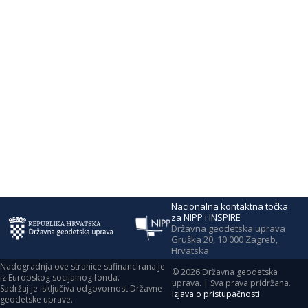
Nacionalna kontaktna točka
za NIPP i INSPIRE
Državna geodetska uprava
Gruška 20, 10 000 Zagreb,
Hrvatska
Nadogradnja ove stranice sufinancirana je
©
2026
Državna geodetska
iz Europskog socijalnog fonda.
uprava. | Sva prava pridržana.
Sadržaj je isključiva odgovornost Državne
Izjava o pristupačnosti
geodetske uprave.