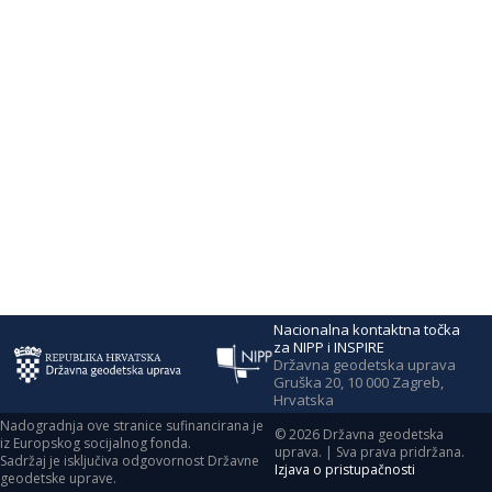
Nacionalna kontaktna točka
za NIPP i INSPIRE
Državna geodetska uprava
Gruška 20, 10 000 Zagreb,
Hrvatska
Nadogradnja ove stranice sufinancirana je
©
2026
Državna geodetska
iz Europskog socijalnog fonda.
uprava. | Sva prava pridržana.
Sadržaj je isključiva odgovornost Državne
Izjava o pristupačnosti
geodetske uprave.