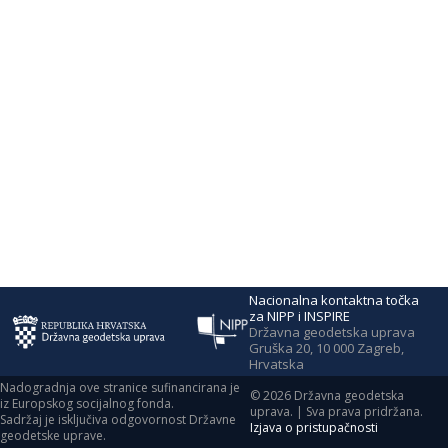
Nacionalna kontaktna točka
za NIPP i INSPIRE
Državna geodetska uprava
Gruška 20, 10 000 Zagreb,
Hrvatska
Nadogradnja ove stranice sufinancirana je
©
2026
Državna geodetska
iz Europskog socijalnog fonda.
uprava. | Sva prava pridržana.
Sadržaj je isključiva odgovornost Državne
Izjava o pristupačnosti
geodetske uprave.