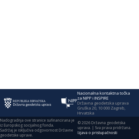
Nacionalna kontaktna točka
za NIPP i INSPIRE
Državna geodetska uprava
Gruška 20, 10 000 Zagreb,
Hrvatska
Nadogradnja ove stranice sufinancirana je
©
2026
Državna geodetska
iz Europskog socijalnog fonda.
uprava. | Sva prava pridržana.
Sadržaj je isključiva odgovornost Državne
Izjava o pristupačnosti
geodetske uprave.