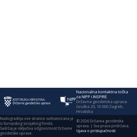
Nacionalna kontaktna točka
za NIPP i INSPIRE
Državna geodetska uprava
Gruška 20, 10 000 Zagreb,
Hrvatska
Nadogradnja ove stranice sufinancirana je
©
2026
Državna geodetska
iz Europskog socijalnog fonda.
uprava. | Sva prava pridržana.
Sadržaj je isključiva odgovornost Državne
Izjava o pristupačnosti
geodetske uprave.