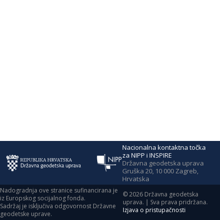
Nacionalna kontaktna točka
za NIPP i INSPIRE
Državna geodetska uprava
Gruška 20, 10 000 Zagreb,
Hrvatska
Nadogradnja ove stranice sufinancirana je
©
2026
Državna geodetska
iz Europskog socijalnog fonda.
uprava. | Sva prava pridržana.
Sadržaj je isključiva odgovornost Državne
Izjava o pristupačnosti
geodetske uprave.