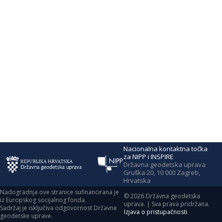
Nacionalna kontaktna točka
za NIPP i INSPIRE
Državna geodetska uprava
Gruška 20, 10 000 Zagreb,
Hrvatska
Nadogradnja ove stranice sufinancirana je
©
2026
Državna geodetska
iz Europskog socijalnog fonda.
uprava. | Sva prava pridržana.
Sadržaj je isključiva odgovornost Državne
Izjava o pristupačnosti
geodetske uprave.