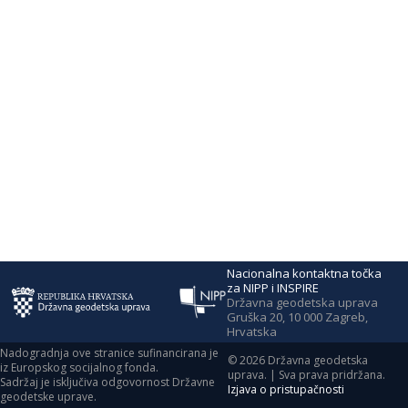
Nacionalna kontaktna točka
za NIPP i INSPIRE
Državna geodetska uprava
Gruška 20, 10 000 Zagreb,
Hrvatska
Nadogradnja ove stranice sufinancirana je
©
2026
Državna geodetska
iz Europskog socijalnog fonda.
uprava. | Sva prava pridržana.
Sadržaj je isključiva odgovornost Državne
Izjava o pristupačnosti
geodetske uprave.