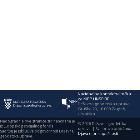
Nacionalna kontaktna točka
za NIPP i INSPIRE
Državna geodetska uprava
Gruška 20, 10 000 Zagreb,
Hrvatska
Nadogradnja ove stranice sufinancirana je
©
2026
Državna geodetska
iz Europskog socijalnog fonda.
uprava. | Sva prava pridržana.
Sadržaj je isključiva odgovornost Državne
Izjava o pristupačnosti
geodetske uprave.