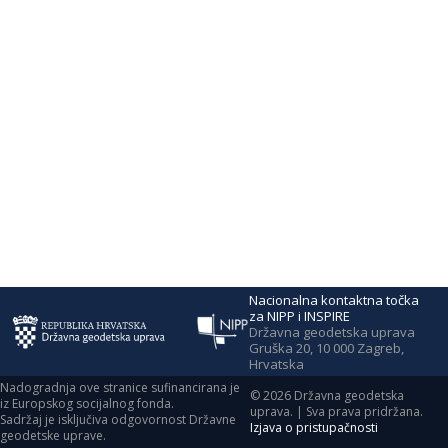
Nacionalna kontaktna točka
za NIPP i INSPIRE
Državna geodetska uprava
Gruška 20, 10 000 Zagreb,
Hrvatska
Nadogradnja ove stranice sufinancirana je
©
2026
Državna geodetska
iz Europskog socijalnog fonda.
uprava. | Sva prava pridržana.
Sadržaj je isključiva odgovornost Državne
Izjava o pristupačnosti
geodetske uprave.