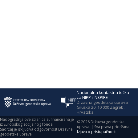
Nacionalna kontaktna točka
za NIPP i INSPIRE
Državna geodetska uprava
Gruška 20, 10 000 Zagreb,
Hrvatska
Nadogradnja ove stranice sufinancirana je
©
2026
Državna geodetska
iz Europskog socijalnog fonda.
uprava. | Sva prava pridržana.
Sadržaj je isključiva odgovornost Državne
Izjava o pristupačnosti
geodetske uprave.