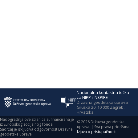
Nacionalna kontaktna točka
za NIPP i INSPIRE
Državna geodetska uprava
Gruška 20, 10 000 Zagreb,
Hrvatska
Nadogradnja ove stranice sufinancirana je
©
2026
Državna geodetska
iz Europskog socijalnog fonda.
uprava. | Sva prava pridržana.
Sadržaj je isključiva odgovornost Državne
Izjava o pristupačnosti
geodetske uprave.