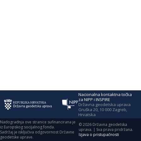
Nacionalna kontaktna točka
za NIPP i INSPIRE
Državna geodetska uprava
Gruška 20, 10 000 Zagreb,
Hrvatska
Nadogradnja ove stranice sufinancirana je
©
2026
Državna geodetska
iz Europskog socijalnog fonda.
uprava. | Sva prava pridržana.
Sadržaj je isključiva odgovornost Državne
Izjava o pristupačnosti
geodetske uprave.