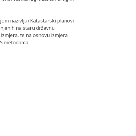
ugom nazivlju) Katastarski planovi
onjenih na staru državnu
 izmjera, te na osnovu izmjera
SS metodama.