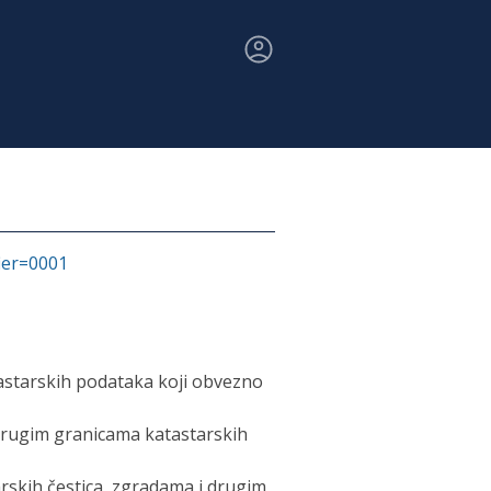
fier=0001
tastarskih podataka koji obvezno
 drugim granicama katastarskih
rskih čestica, zgradama i drugim