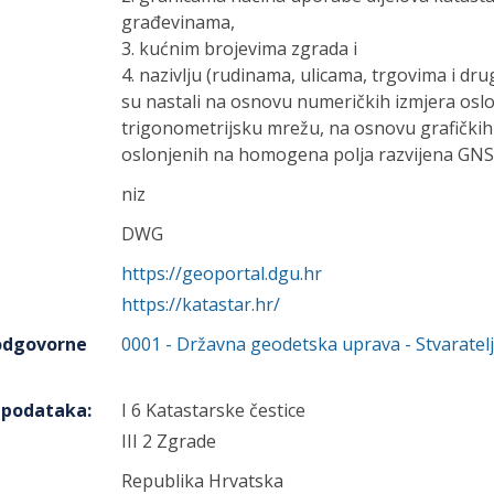
građevinama,
3. kućnim brojevima zgrada i
4. nazivlju (rudinama, ulicama, trgovima i dr
su nastali na osnovu numeričkih izmjera osl
trigonometrijsku mrežu, na osnovu grafičkih
oslonjenih na homogena polja razvijena GN
niz
DWG
https://geoportal.dgu.hr
https://katastar.hr/
 odgovorne
0001
-
Državna geodetska uprava
- Stvaratelj
h podataka
:
I 6 Katastarske čestice
III 2 Zgrade
Republika Hrvatska