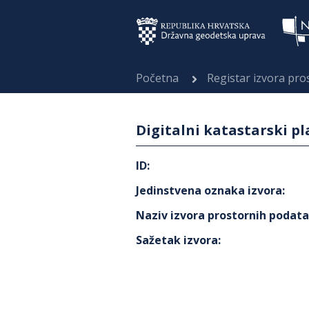
Početna
Registar izvora pr
Digitalni katastarski p
ID
:
Jedinstvena oznaka izvora
:
Naziv izvora prostornih podat
Sažetak izvora
: