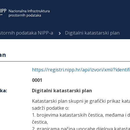
ostornih podataka NIPP-a
Digitalni katastarski plan
lan
https://registri.nipp.hr/api/izvori/xml/?identi
0001
aka
:
Digitalni katastarski plan
Katastarski plan skupni je grafički prikaz ka
sadrži podatke o:
1. brojevima katastarskih čestica, međama i
čestica,
2. granicama načina uporabe dijelova katasta