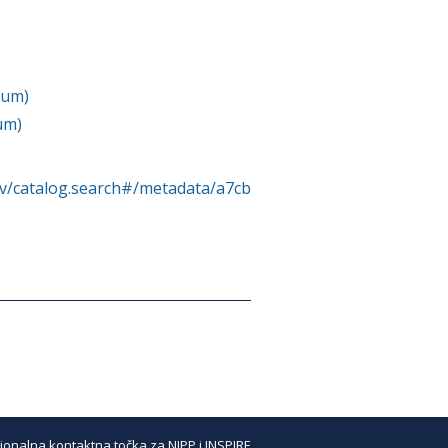
zum)
um)
rv/catalog.search#/metadata/a7cb
ionalna kontaktna točka za NIPP i INSPIRE