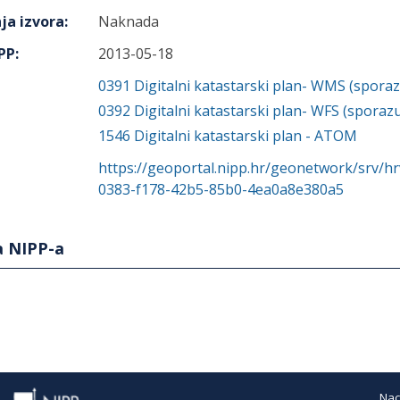
ja izvora
:
Naknada
IPP
:
2013-05-18
0391
Digitalni katastarski plan- WMS (spora
0392
Digitalni katastarski plan- WFS (sporaz
1546
Digitalni katastarski plan - ATOM
https://geoportal.nipp.hr/geonetwork/srv/h
0383-f178-42b5-85b0-4ea0a8e380a5
a NIPP-a
Nac