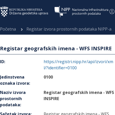
Početna
Registar izvora prostornih podataka NIPP-a
Registar geografskih imena - WFS INSPIRE
ID
:
https://registri.nipp.hr/api/izvori/xm
l/?identifier=0100
Jedinstvena
0100
oznaka izvora
:
Naziv izvora
Registar geografskih imena - WFS
prostornih
INSPIRE
podataka
:
Sažetak izvora
:
Registar geografskih imena - WFS