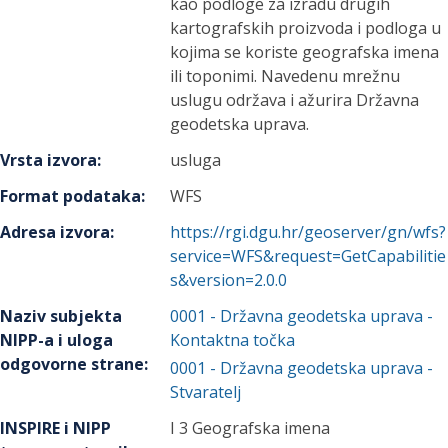
kao podloge za izradu drugih
kartografskih proizvoda i podloga u
kojima se koriste geografska imena
ili toponimi. Navedenu mrežnu
uslugu održava i ažurira Državna
geodetska uprava.
Vrsta izvora
:
usluga
Format podataka
:
WFS
Adresa izvora
:
https://rgi.dgu.hr/geoserver/gn/wfs?
service=WFS&request=GetCapabilitie
s&version=2.0.0
Naziv subjekta
0001
-
Državna geodetska uprava
-
NIPP-a i uloga
Kontaktna točka
odgovorne strane
:
0001
-
Državna geodetska uprava
-
Stvaratelj
INSPIRE i NIPP
I 3 Geografska imena