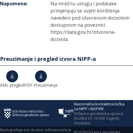
Napomena
:
Na mrežnu uslugu i podatake
primjenjuju se uvjeti korištenja
navedeni pod otvorenom dozvolom
dostupnom na poveznici
https://data.gov.hr/otvorena-
dozvola.
Preuzimanje i pregled izvora NIPP-a
XML pregled
PDF Preuzimanje
Nacionalna kontaktna točka
za NIPP i INSPIRE
Državna geodetska uprava
Gruška 20, 10 000 Zagreb,
Hrvatska
Nadogradnja ove stranice sufinancirana je
©
2026
Državna geodetska