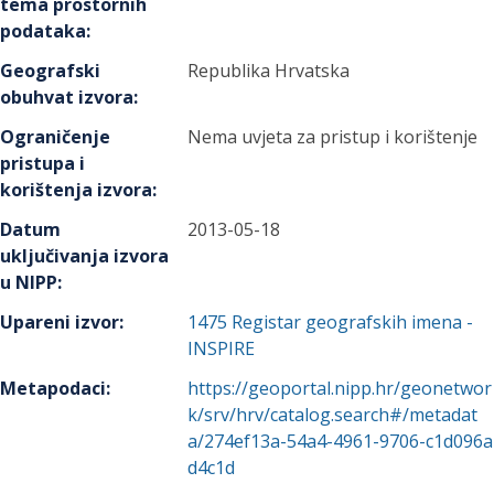
tema prostornih
podataka
:
Geografski
Republika Hrvatska
obuhvat izvora
:
Ograničenje
Nema uvjeta za pristup i korištenje
pristupa i
korištenja izvora
:
Datum
2013-05-18
uključivanja izvora
u NIPP
:
Upareni izvor
:
1475
Registar geografskih imena -
INSPIRE
Metapodaci
:
https://geoportal.nipp.hr/geonetwor
k/srv/hrv/catalog.search#/metadat
a/274ef13a-54a4-4961-9706-c1d096a
d4c1d