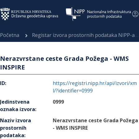
Početna
Registar izvora prostornih podataka NIPP-a
Nerazvrstane ceste Grada Požega - WMS
INSPIRE
ID
:
https://registri.nipp.hr/api/izvori/xm
l/?identifier=0999
Jedinstvena
0999
oznaka izvora
:
Naziv izvora
Nerazvrstane ceste Grada Požega
prostornih
- WMS INSPIRE
podataka
: