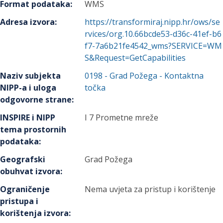
Format podataka
:
WMS
Adresa izvora
:
https://transformiraj.nipp.hr/ows/se
rvices/org.10.66bcde53-d36c-41ef-b6
f7-7a6b21fe4542_wms?SERVICE=WM
S&Request=GetCapabilities
Naziv subjekta
0198
-
Grad Požega
- Kontaktna
NIPP-a i uloga
točka
odgovorne strane
:
INSPIRE i NIPP
I 7 Prometne mreže
tema prostornih
podataka
:
Geografski
Grad Požega
obuhvat izvora
:
Ograničenje
Nema uvjeta za pristup i korištenje
pristupa i
korištenja izvora
: