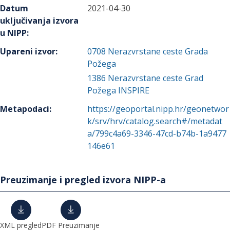
Datum
2021-04-30
uključivanja izvora
u NIPP
:
Upareni izvor
:
0708
Nerazvrstane ceste Grada
Požega
1386
Nerazvrstane ceste Grad
Požega INSPIRE
Metapodaci
:
https://geoportal.nipp.hr/geonetwor
k/srv/hrv/catalog.search#/metadat
a/799c4a69-3346-47cd-b74b-1a9477
146e61
Preuzimanje i pregled izvora NIPP-a
XML pregled
PDF Preuzimanje