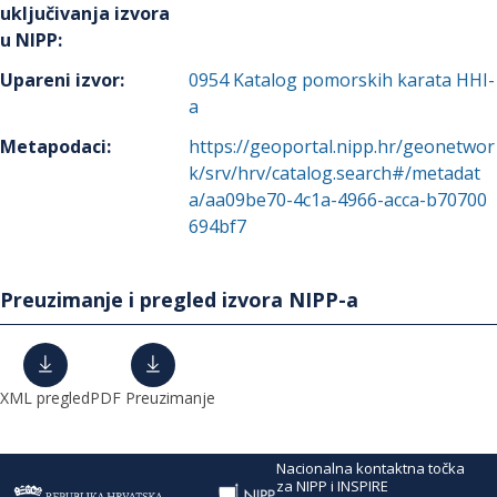
uključivanja izvora
u NIPP
:
Upareni izvor
:
0954
Katalog pomorskih karata HHI-
a
Metapodaci
:
https://geoportal.nipp.hr/geonetwor
k/srv/hrv/catalog.search#/metadat
a/aa09be70-4c1a-4966-acca-b70700
694bf7
Preuzimanje i pregled izvora NIPP-a
XML pregled
PDF Preuzimanje
Nacionalna kontaktna točka
za NIPP i INSPIRE