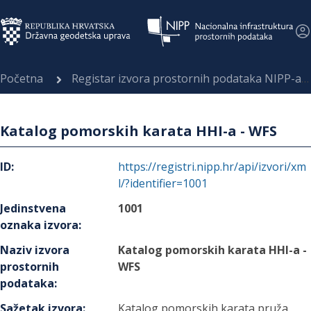
Početna
Registar izvora prostornih podataka NIPP-a
Katalog pomorskih karata HHI-a - WFS
ID
:
https://registri.nipp.hr/api/izvori/xm
l/?identifier=1001
Jedinstvena
1001
oznaka izvora
:
Naziv izvora
Katalog pomorskih karata HHI-a -
prostornih
WFS
podataka
:
Sažetak izvora
:
Katalog pomorskih karata pruža