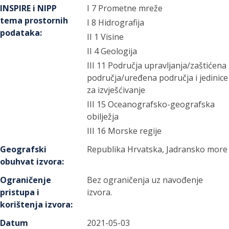
INSPIRE i NIPP
I 7 Prometne mreže
tema prostornih
I 8 Hidrografija
podataka
:
II 1 Visine
II 4 Geologija
III 11 Područja upravljanja/zaštićena
područja/uređena područja i jedinice
za izvješćivanje
III 15 Oceanografsko-geografska
obilježja
III 16 Morske regije
Geografski
Republika Hrvatska, Jadransko more
obuhvat izvora
:
Ograničenje
Bez ograničenja uz navođenje
pristupa i
izvora.
korištenja izvora
:
Datum
2021-05-03