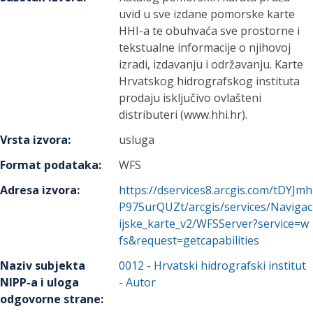
uvid u sve izdane pomorske karte
HHI-a te obuhvaća sve prostorne i
tekstualne informacije o njihovoj
izradi, izdavanju i održavanju. Karte
Hrvatskog hidrografskog instituta
prodaju isključivo ovlašteni
distributeri (www.hhi.hr).
Vrsta izvora
:
usluga
Format podataka
:
WFS
Adresa izvora
:
https://dservices8.arcgis.com/tDYJmh
P975urQUZt/arcgis/services/Navigac
ijske_karte_v2/WFSServer?service=w
fs&request=getcapabilities
Naziv subjekta
0012
-
Hrvatski hidrografski institut
NIPP-a i uloga
- Autor
odgovorne strane
: