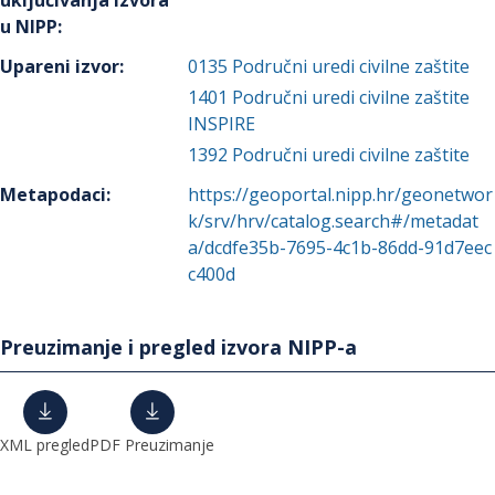
uključivanja izvora
u NIPP
:
Upareni izvor
:
0135
Područni uredi civilne zaštite
1401
Područni uredi civilne zaštite
INSPIRE
1392
Područni uredi civilne zaštite
Metapodaci
:
https://geoportal.nipp.hr/geonetwor
k/srv/hrv/catalog.search#/metadat
a/dcdfe35b-7695-4c1b-86dd-91d7eec
c400d
Preuzimanje i pregled izvora NIPP-a
XML pregled
PDF Preuzimanje