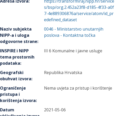
Adresa izvora
:
https://transformiraj.nipp.hr/service
s/bsp/org.2.452a23f8-d185-4f33-a0f
7-4e889306876a/service/atom/id_pr
edefined_dataset
Naziv subjekta
0046
-
Ministarstvo unutarnjih
NIPP-a i uloga
poslova
- Kontaktna točka
odgovorne strane
:
INSPIRE i NIPP
III 6 Komunalne i javne usluge
tema prostornih
podataka
:
Geografski
Republika Hrvatska
obuhvat izvora
:
Ograničenje
Nema uvjeta za pristup i korištenje
pristupa i
korištenja izvora
:
Datum
2021-05-06