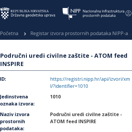
Početna
Registar izvora prostornih podataka NIPP-a
Područni uredi civilne zaštite - ATOM feed
INSPIRE
ID
:
https://registri.nipp.hr/api/izvori/xm
l/?identifier=1010
Jedinstvena
1010
oznaka izvora
:
Naziv izvora
Područni uredi civilne zaštite -
prostornih
ATOM feed INSPIRE
podataka
: