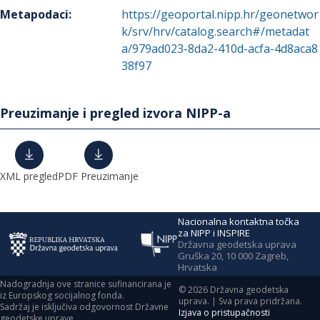
Metapodaci
:
https://geoportal.nipp.hr/geonetwor
k/srv/hrv/catalog.search#/metadat
a/979ad023-8da2-410d-acfa-4d8aca8
38f97
Preuzimanje i pregled izvora NIPP-a
XML pregled
PDF Preuzimanje
Nacionalna kontaktna točka
za NIPP i INSPIRE
Državna geodetska uprava
Gruška 20, 10 000 Zagreb,
Hrvatska
Nadogradnja ove stranice sufinancirana je
©
2026
Državna geodetska
iz Europskog socijalnog fonda.
uprava. | Sva prava pridržana.
Sadržaj je isključiva odgovornost Državne
Izjava o pristupačnosti
geodetske uprave.