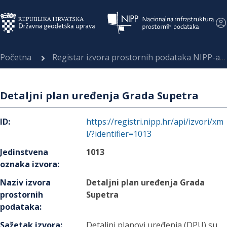
Početna
Registar izvora prostornih podataka NIPP-a
Detaljni plan uređenja Grada Supetra
ID
:
https://registri.nipp.hr/api/izvori/xm
l/?identifier=1013
Jedinstvena
1013
oznaka izvora
:
Naziv izvora
Detaljni plan uređenja Grada
prostornih
Supetra
podataka
:
Sažetak izvora
:
Detaljni planovi uređenja (DPU) su