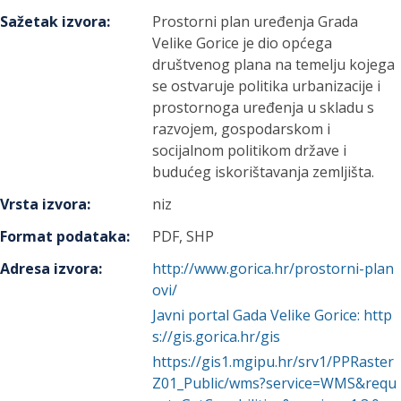
Sažetak izvora
:
Prostorni plan uređenja Grada
Velike Gorice je dio općega
društvenog plana na temelju kojega
se ostvaruje politika urbanizacije i
prostornoga uređenja u skladu s
razvojem, gospodarskom i
socijalnom politikom države i
budućeg iskorištavanja zemljišta.
Vrsta izvora
:
niz
Format podataka
:
PDF, SHP
Adresa izvora
:
http://www.gorica.hr/prostorni-plan
ovi/
Javni portal Gada Velike Gorice: http
s://gis.gorica.hr/gis
https://gis1.mgipu.hr/srv1/PPRaster
Z01_Public/wms?service=WMS&requ