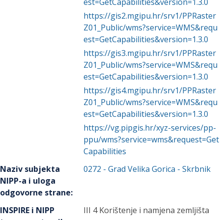
est=GetCapabilities&version=1.3.0
https://gis2.mgipu.hr/srv1/PPRaster
Z01_Public/wms?service=WMS&requ
est=GetCapabilities&version=1.3.0
https://gis3.mgipu.hr/srv1/PPRaster
Z01_Public/wms?service=WMS&requ
est=GetCapabilities&version=1.3.0
https://gis4.mgipu.hr/srv1/PPRaster
Z01_Public/wms?service=WMS&requ
est=GetCapabilities&version=1.3.0
https://vg.pipgis.hr/xyz-services/pp-
ppu/wms?service=wms&request=Get
Capabilities
Naziv subjekta
0272
-
Grad Velika Gorica
- Skrbnik
NIPP-a i uloga
odgovorne strane
:
INSPIRE i NIPP
III 4 Korištenje i namjena zemljišta