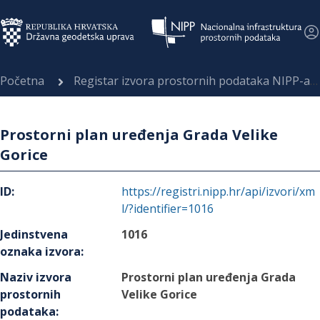
Početna
Registar izvora prostornih podataka NIPP-a
Prostorni plan uređenja Grada Velike
Gorice
ID
:
https://registri.nipp.hr/api/izvori/xm
l/?identifier=1016
Jedinstvena
1016
oznaka izvora
:
Naziv izvora
Prostorni plan uređenja Grada
prostornih
Velike Gorice
podataka
: