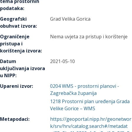
tema prostornih
podataka
:
Geografski
Grad Velika Gorica
obuhvat izvora
:
Ograničenje
Nema uvjeta za pristup i korištenje
pristupa i
korištenja izvora
:
Datum
2021-05-10
uključivanja izvora
u NIPP
:
Upareni izvor
:
0204
WMS - prostorni planovi -
Zagrebačka županija
1218
Prostorni plan uređenja Grada
Velike Gorice – WMS
Metapodaci
:
https://geoportal.nipp.hr/geonetwor
k/srv/hrv/catalog.search#/metadat