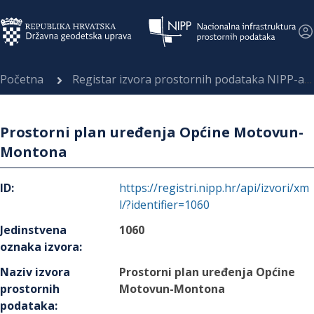
Početna
Registar izvora prostornih podataka NIPP-a
Prostorni plan uređenja Općine Motovun-
Montona
ID
:
https://registri.nipp.hr/api/izvori/xm
l/?identifier=1060
Jedinstvena
1060
oznaka izvora
:
Naziv izvora
Prostorni plan uređenja Općine
prostornih
Motovun-Montona
podataka
: