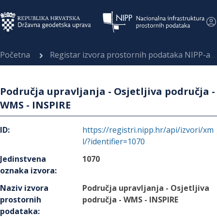
Početna
Registar izvora prostornih podataka NIPP-a
Područja upravljanja - Osjetljiva područja -
WMS - INSPIRE
ID
:
https://registri.nipp.hr/api/izvori/xm
l/?identifier=1070
Jedinstvena
1070
oznaka izvora
:
Naziv izvora
Područja upravljanja - Osjetljiva
prostornih
područja - WMS - INSPIRE
podataka
: