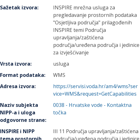
Sažetak izvora
:
INSPIRE mrežna usluga za
pregledavanje prostornih podataka
"Osjetljiva područja" prilagođenih
INSPIRE temi Područja
upravljanja/zaštićena
područja/uređena područja i jedinice
za izvješćivanje
Vrsta izvora
:
usluga
Format podataka
:
WMS
Adresa izvora
:
https://servisi.voda.hr/am4/wms?ser
vice=WMS&request=GetCapabilities
Naziv subjekta
0038
-
Hrvatske vode
- Kontaktna
NIPP-a i uloga
točka
odgovorne strane
:
INSPIRE i NIPP
III 11 Područja upravljanja/zaštićena
tema prostornih
područja/uređena područja i jedinice