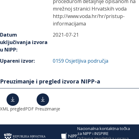
procedurom detaljnije opisanom na
mrežnoj stranici Hrvatskih voda
http://www.voda.hr/hr/pristup-
informacijama
Datum
2021-07-21
uključivanja izvora
u NIPP
:
Upareni izvor
:
0159
Osjetljiva područja
Preuzimanje i pregled izvora NIPP-a
XML pregled
PDF Preuzimanje
Nacionalna kontaktna točka
za NIPP i INSPIRE
Državna geodetska uprava