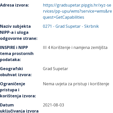
Adresa izvora
:
https://gradsupetar.pipgis.hr/xyz-se
rvices/pp-upu/wms?service=wms&re
quest=GetCapabilities
Naziv subjekta
0271
-
Grad Supetar
- Skrbnik
NIPP-a i uloga
odgovorne strane
:
INSPIRE i NIPP
III 4 Korištenje i namjena zemljišta
tema prostornih
podataka
:
Geografski
Grad Supetar
obuhvat izvora
:
Ograničenje
Nema uvjeta za pristup i korištenje
pristupa i
korištenja izvora
:
Datum
2021-08-03
uključivanja izvora