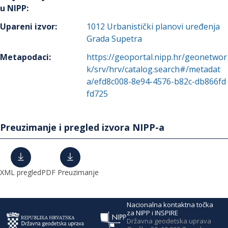
u NIPP
:
Upareni izvor
:
1012
Urbanistički planovi uređenja
Grada Supetra
Metapodaci
:
https://geoportal.nipp.hr/geonetwor
k/srv/hrv/catalog.search#/metadat
a/efd8c008-8e94-4576-b82c-db866fd
fd725
Preuzimanje i pregled izvora NIPP-a
XML pregled
PDF Preuzimanje
Nacionalna kontaktna točka
za NIPP i INSPIRE
Državna geodetska uprava