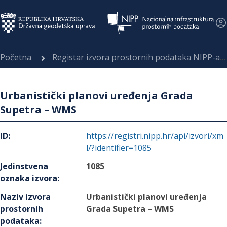
Početna
Registar izvora prostornih podataka NIPP-a
Urbanistički planovi uređenja Grada
Supetra – WMS
ID
:
https://registri.nipp.hr/api/izvori/xm
l/?identifier=1085
Jedinstvena
1085
oznaka izvora
:
Naziv izvora
Urbanistički planovi uređenja
prostornih
Grada Supetra – WMS
podataka
: