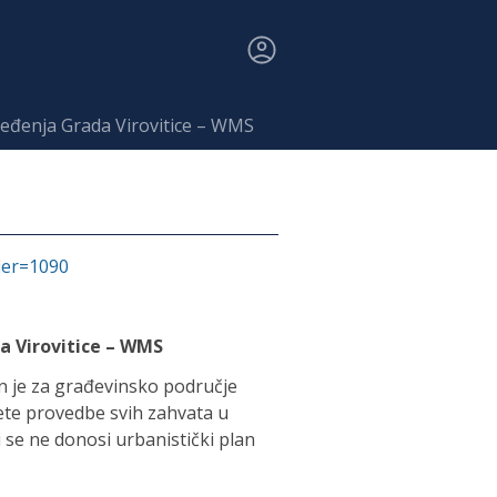
ređenja Grada Virovitice – WMS
fier=1090
a Virovitice – WMS
en je za građevinsko područje
vjete provedbe svih zahvata u
 se ne donosi urbanistički plan