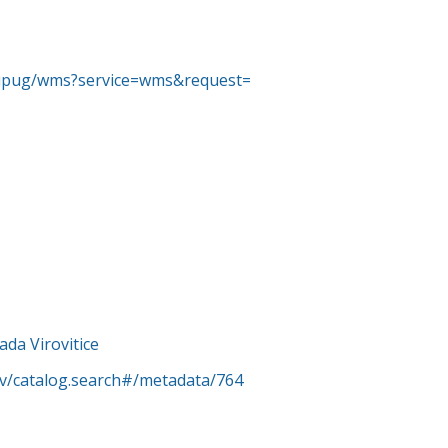
p-gupug/wms?service=wms&request=
ada Virovitice
rv/catalog.search#/metadata/764