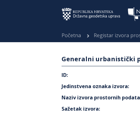
Početna
Registar izvora pr
Generalni urbanistički 
ID
:
Jedinstvena oznaka izvora
:
Naziv izvora prostornih podat
Sažetak izvora
: