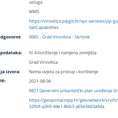
usluga
WMS
https://virovitica.pipgis.hr/xyz-services/p
GetCapabilities
 odgovorne
0065
-
Grad Virovitica
- Skrbnik
h podataka
:
III 4 Korištenje i namjena zemljišta
Grad Virovitica
ja izvora
:
Nema uvjeta za pristup i korištenje
IPP
:
2021-08-06
0821
Generalni urbanistički plan uređenja Gr
https://geoportal.nipp.hr/geonetwork/srv/h
32fb9-a369-44e1-8bb3-a65e3b03a9da