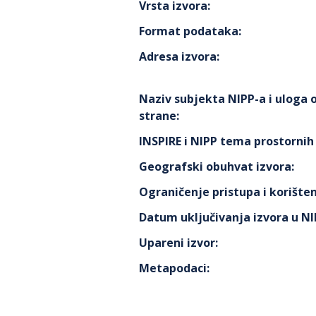
Vrsta izvora
:
Format podataka
:
Adresa izvora
:
Naziv subjekta NIPP-a i uloga
strane
:
INSPIRE i NIPP tema prostorni
Geografski obuhvat izvora
:
Ograničenje pristupa i korišten
Datum uključivanja izvora u N
Upareni izvor
:
Metapodaci
: