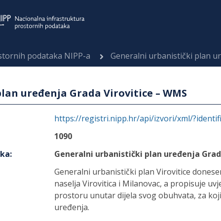
ostornih podataka NIPP-a
Generalni urbanistički plan u
plan uređenja Grada Virovitice – WMS
https://registri.nipp.hr/api/izvori/xml/?identi
1090
aka
:
Generalni urbanistički plan uređenja Grad
Generalni urbanistički plan Virovitice dones
naselja Virovitica i Milanovac, a propisuje u
prostoru unutar dijela svog obuhvata, za koji
uređenja.