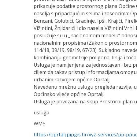
prikazuje podatke prostornog plana Općine Op
naselja s pripadajućim selima i zaseocima: Opr
Bencani, Golubići, Gradinje, Ipši, Krajići, Pirelić
Vižintini, Žnjidarići i dio naselja Vižintini Vr
poslužuje su u „nacionalnom modelu“ odnos
nacionalnim propisima (Zakon o prostornom 
114/18, 39/19, 98/19, 67/23). Sukladno nave
kombinaciju geometrije poligona, linija i to
Usluga je namijenjena za jednostavan i brz p
ciljem da takav pristup informacijama omogući
urbanim razvojem općine Oprtalj.
Navedenu mrežnu uslugu pregleda razvija, upr
Općinsko vijeće općine Oprtalj.
Usluga je povezana na skup Prostorni plan ur
usluga
WMS
https://oprtalj.pipgis.hr/xyz-services/pp-