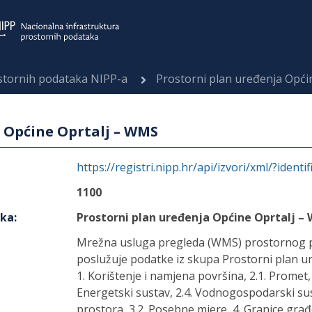
ostornih podataka NIPP-a
Prostorni plan uređenja Opći
 Općine Oprtalj – WMS
https://registri.nipp.hr/api/izvori/xml/?identi
1100
aka
:
Prostorni plan uređenja Općine Oprtalj –
Mrežna usluga pregleda (WMS) prostornog p
poslužuje podatke iz skupa Prostorni plan ur
1. Korištenje i namjena površina, 2.1. Promet, 
Energetski sustav, 2.4. Vodnogospodarski susta
prostora, 3.2. Posebne mjere, 4. Granice gra