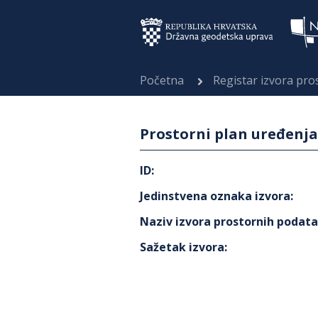
Početna
Registar izvora pr
Prostorni plan uređenja
ID
:
Jedinstvena oznaka izvora
:
Naziv izvora prostornih podat
Sažetak izvora
: