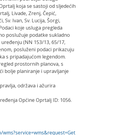
rtalj koja se sastoji od sljedećih
talj, Livade, Zrenj, Čepić,
i, Sv. Ivan, Sv. Lucija, Šorgi,
hi. Podaci koje usluga pregleda
no poslužuje podatke sukladno
uređenju (NN 153/13, 65/17,
denom, posluženi podaci prikazuju
čaka s pripadajućom legendom.
regled prostornih planova, s
 bolje planiranje i upravljanje
avlja, održava i ažurira
eđenja Općine Oprtalj ID: 1056.
ppuo/wms?service=wms&request=Get