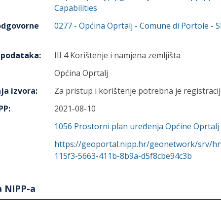
Capabilities
 odgovorne
0277
-
Općina Oprtalj - Comune di Portole
- S
h podataka
:
III 4 Korištenje i namjena zemljišta
Općina Oprtalj
ja izvora
:
Za pristup i korištenje potrebna je registracij
IPP
:
2021-08-10
1056
Prostorni plan uređenja Općine Oprtalj
https://geoportal.nipp.hr/geonetwork/srv/h
115f3-5663-411b-8b9a-d5f8cbe94c3b
a NIPP-a