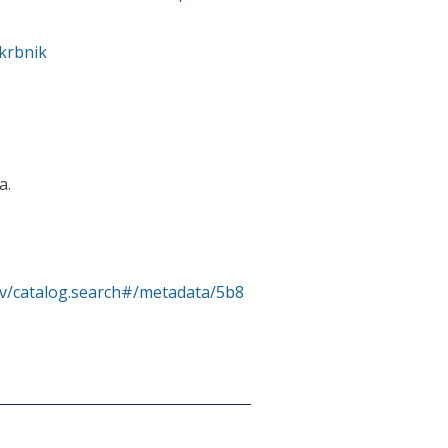
krbnik
a.
rv/catalog.search#/metadata/5b8