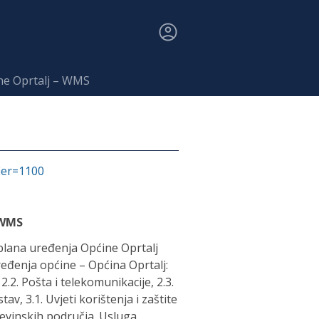
ne Oprtalj – WMS
fier=1100
 WMS
lana uređenja Općine Oprtalj
eđenja općine – Općina Oprtalj:
2.2. Pošta i telekomunikacije, 2.3.
v, 3.1. Uvjeti korištenja i zaštite
đevinskih područja. Usluga