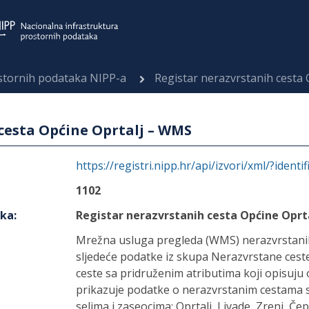
ostornih podataka NIPP-a
Registar nerazvrstanih cesta
cesta Općine Oprtalj – WMS
https://registri.nipp.hr/api/izvori/xml/?identi
1102
aka
:
Registar nerazvrstanih cesta Općine Oprt
Mrežna usluga pregleda (WMS) nerazvrstanih
sljedeće podatke iz skupa Nerazvrstane ceste
ceste sa pridruženim atributima koji opisuju 
prikazuje podatke o nerazvrstanim cestama s
selima i zaseocima: Oprtalj, Livade, Zrenj, Čep