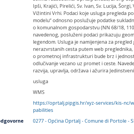
Ipši, Krajići, Pirelići, Sv. Ivan, Sv. Lucija, Šorgi,
Vižintini Vrhi. Podaci koje usluga pregleda 
modelu“ odnosno poslužuje podatke sukladn
o komunalnom gospodarstvu (NN 68/18, 110/
navedenog, posluženi podaci prikazuju geome
legendom. Usluga je namijenjena za pregled 
nerazvrstanih cesta putem web preglednika, 
o prometnoj infrastrukturi bude brz i jednost
odlučivanje vezano uz promet i ceste. Nave
razvija, upravlja, održava i ažurira Jedinstven
usluga
WMS
https://oprtalj.pipgis.hr/xyz-services/kis-
pabilities
 odgovorne
0277
-
Općina Oprtalj - Comune di Portole
- S