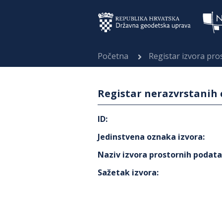
Početna
Registar izvora pr
Registar nerazvrstanih 
ID
:
Jedinstvena oznaka izvora
:
Naziv izvora prostornih podat
Sažetak izvora
: