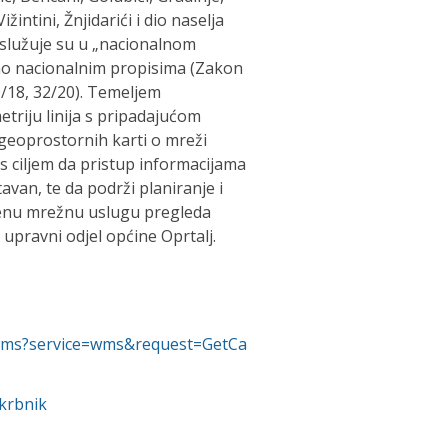
 Vižintini, Žnjidarići i dio naselja
poslužuje su u „nacionalnom
o nacionalnim propisima (Zakon
18, 32/20). Temeljem
triju linija s pripadajućom
geoprostornih karti o mreži
s ciljem da pristup informacijama
avan, te da podrži planiranje i
denu mrežnu uslugu pregleda
i upravni odjel općine Oprtalj.
nc/wms?service=wms&request=GetCa
krbnik