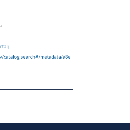
a.
talj
rv/catalog.search#/metadata/a8e