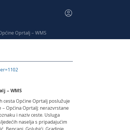
 Općine Oprtalj – WMS
fier=1102
alj – WMS
 cesta Općine Oprtalj poslužuje
 – Općina Oprtalj: nerazvrstane
oznaku i naziv ceste. Usluga
ljedećih naselja s pripadajućim
ić, Bencani, Golubići, Gradinje,