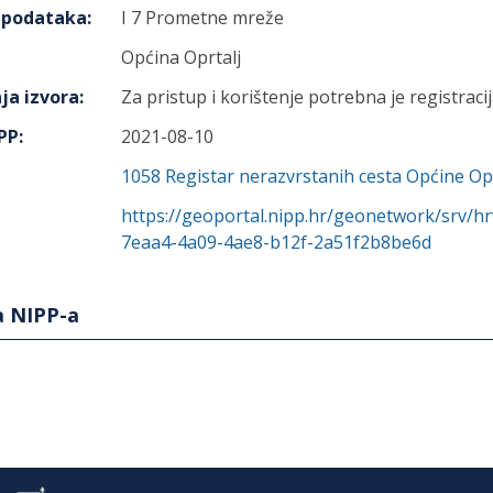
h podataka
:
I 7 Prometne mreže
Općina Oprtalj
ja izvora
:
Za pristup i korištenje potrebna je registracij
IPP
:
2021-08-10
1058
Registar nerazvrstanih cesta Općine Opr
https://geoportal.nipp.hr/geonetwork/srv/h
7eaa4-4a09-4ae8-b12f-2a51f2b8be6d
a NIPP-a