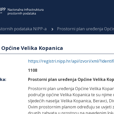
ostornih podataka NIPP-a
Prostorni plan uređenja Opći
 Općine Velika Kopanica
https://registri.nipp.hr/api/izvori/xml/?identi
1108
aka
:
Prostorni plan uređenja Općine Velika Ko
Prostorni plan uređenja Općine Velika Kopa
područje općine Velika Kopanica te su njime
sljedećih naselja: Velika Kopanica, Beravci, D
Ovim prostornim planom određuju se uvjeti 
drugih zahvata u prostoru na navedenim lokac