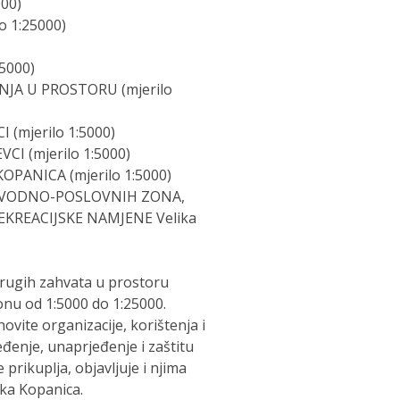
00)
 1:25000)
5000)
NJA U PROSTORU (mjerilo
(mjerilo 1:5000)
I (mjerilo 1:5000)
PANICA (mjerilo 1:5000)
IZVODNO-POSLOVNIH ZONA,
KREACIJSKE NAMJENE Velika
drugih zahvata u prostoru
onu od 1:5000 do 1:25000.
vite organizacije, korištenja i
đenje, unaprjeđenje i zaštitu
 prikuplja, objavljuje i njima
ika Kopanica.