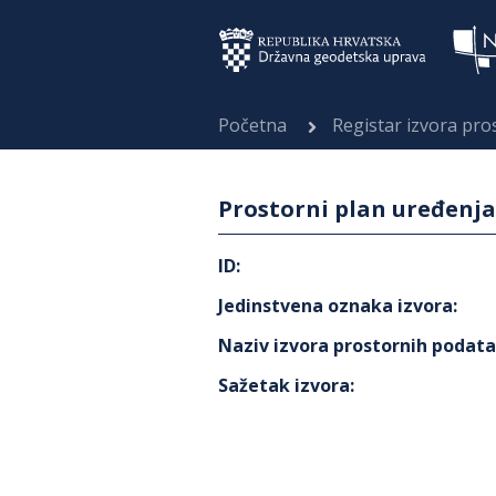
Početna
Registar izvora pr
Prostorni plan uređenja
ID
:
Jedinstvena oznaka izvora
:
Naziv izvora prostornih podat
Sažetak izvora
: