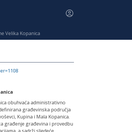
ne Velika Kopanica
fier=1108
panica
nica obuhvaća administrativno
 definirana građevinska područja
ivoševci, Kupina i Mala Kopanica.
za građenje građevina i provedbu
ijama, a sadrži sljedeće