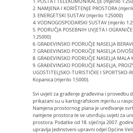
1. POŠTA I TELEKOMUNIKACIJE (mjerilo 1:250
2. NAMJENA I KORIŠTENJE PROSTORA (mjerilo
3. ENERGETSKI SUSTAV (mjerilo 1:25000)
4. VODNOGOSPODARSKI SUSTAV (mjerilo 1:2
5. PODRUČJA POSEBNIH UVJETA I OGRANIČE
1:25000)
6. GRAĐEVINSKO PODRUČJE NASELJA BERAVCI 
7. GRAĐEVINSKO PODRUČJE NASELJA DIVOŠEVC
8. GRAĐEVINSKO PODRUČJE NASELJA MALA KO
9. GRAĐEVINSKO PODRUČJE NASELJA, PRO
UGOSTITELJSKO-TURISTIČKE I SPORTSKO-RE
Kopanica (mjerilo 1:5000).
Svi uvjeti za građenje građevina i provedbu 
prikazani su u kartografskom mjerilu u rasp
Namjena prostornog plana je uređivanje svrho
namjene prostora te se utvrđuju uvjeti za ure
prostora. Podatke od 18. siječnja 2007. godine
upravlja Jedinstveni upravni odjel Općine Vel