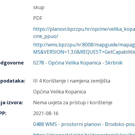
skup
PDF
https://planovi.bpzzpu.hr/opcine/velika_kop
cine_ppuo/
http://wms.bpzzpu.hr:8008/mapguide/mapa
MS&VERSION=1.3.0&REQUEST=GetCapabiliti
 odgovorne
0278
-
Općina Velika Kopanica
- Skrbnik
h podataka
:
III 4 Korištenje i namjena zemljišta
Općina Velika Kopanica
ja izvora
:
Nema uvjeta za pristup i korištenje
IPP
:
2021-08-16
0488
WMS - prostorni planovi - Brodsko-pos