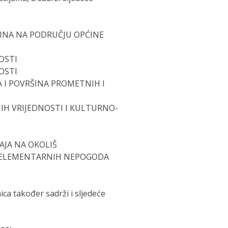
ŠINA NA PODRUČJU OPĆINE
OSTI
OSTI
A I POVRŠINA PROMETNIH I
NIH VRIJEDNOSTI I KULTURNO-
AJA NA OKOLIŠ
 I ELEMENTARNIH NEPOGODA
ca također sadrži i sljedeće