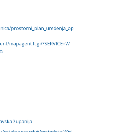
anica/prostorni_plan_uredenja_op
gent/mapagent.fcgi/?SERVICE=W
es
avska županija