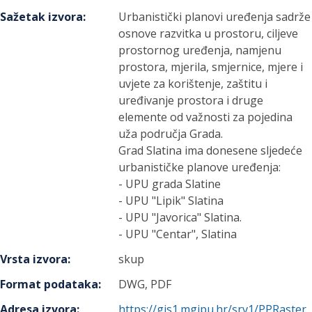
Sažetak izvora
:
Urbanistički planovi uređenja sadrže
osnove razvitka u prostoru, ciljeve
prostornog uređenja, namjenu
prostora, mjerila, smjernice, mjere i
uvjete za korištenje, zaštitu i
uređivanje prostora i druge
elemente od važnosti za pojedina
uža područja Grada.
Grad Slatina ima donesene sljedeće
urbanističke planove uređenja:
- UPU grada Slatine
- UPU "Lipik" Slatina
- UPU "Javorica" Slatina.
- UPU "Centar", Slatina
Vrsta izvora
:
skup
Format podataka
:
DWG, PDF
Adresa izvora
:
https://gis1.mgipu.hr/srv1/PPRaster