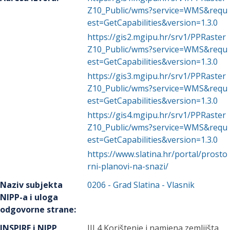
Z10_Public/wms?service=WMS&requ
est=GetCapabilities&version=1.3.0
https://gis2.mgipu.hr/srv1/PPRaster
Z10_Public/wms?service=WMS&requ
est=GetCapabilities&version=1.3.0
https://gis3.mgipu.hr/srv1/PPRaster
Z10_Public/wms?service=WMS&requ
est=GetCapabilities&version=1.3.0
https://gis4.mgipu.hr/srv1/PPRaster
Z10_Public/wms?service=WMS&requ
est=GetCapabilities&version=1.3.0
https://www.slatina.hr/portal/prosto
rni-planovi-na-snazi/
Naziv subjekta
0206
-
Grad Slatina
- Vlasnik
NIPP-a i uloga
odgovorne strane
:
INSPIRE i NIPP
III 4 Korištenje i namjena zemljišta