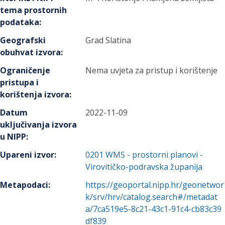
tema prostornih
podataka
:
Geografski
Grad Slatina
obuhvat izvora
:
Ograničenje
Nema uvjeta za pristup i korištenje
pristupa i
korištenja izvora
:
Datum
2022-11-09
uključivanja izvora
u NIPP
:
Upareni izvor
:
0201
WMS - prostorni planovi -
Virovitičko-podravska županija
Metapodaci
:
https://geoportal.nipp.hr/geonetwor
k/srv/hrv/catalog.search#/metadat
a/7ca519e5-8c21-43c1-91c4-cb83c39
df839