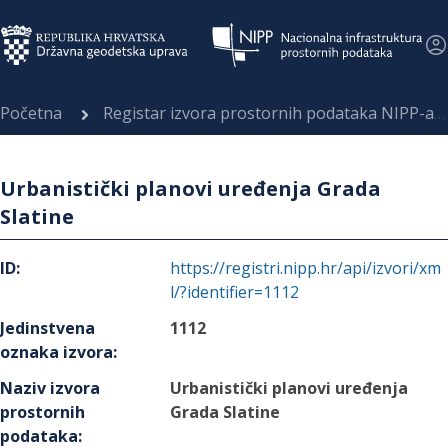
Početna
Registar izvora prostornih podataka NIPP-a
Urbanistički planovi uređenja Grada
Slatine
ID
:
https://registri.nipp.hr/api/izvori/xm
l/?identifier=1112
Jedinstvena
1112
oznaka izvora
:
Naziv izvora
Urbanistički planovi uređenja
prostornih
Grada Slatine
podataka
: