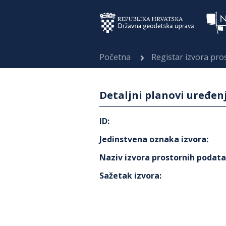
Početna
Registar izvora pr
Detaljni planovi uređen
ID
:
Jedinstvena oznaka izvora
:
Naziv izvora prostornih podat
Sažetak izvora
: