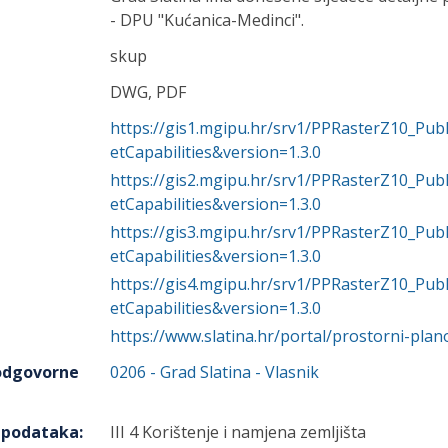
- DPU "Kućanica-Medinci".
skup
DWG, PDF
https://gis1.mgipu.hr/srv1/PPRasterZ10_P
etCapabilities&version=1.3.0
https://gis2.mgipu.hr/srv1/PPRasterZ10_P
etCapabilities&version=1.3.0
https://gis3.mgipu.hr/srv1/PPRasterZ10_P
etCapabilities&version=1.3.0
https://gis4.mgipu.hr/srv1/PPRasterZ10_P
etCapabilities&version=1.3.0
https://www.slatina.hr/portal/prostorni-plan
 odgovorne
0206
-
Grad Slatina
- Vlasnik
h podataka
:
III 4 Korištenje i namjena zemljišta