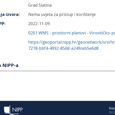
Grad Slatina
ja izvora
:
Nema uvjeta za pristup i korištenje
IPP
:
2022-11-09
0201
WMS - prostorni planovi - Virovitičko-
https://geoportal.nipp.hr/geonetwork/srv/h
7218-bbf4-4992-8568-a249ceb5e6d8
a NIPP-a
Nac
Drž