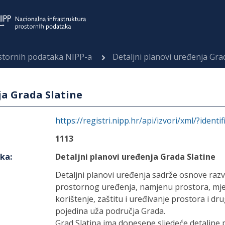
ostornih podataka NIPP-a
Detaljni planovi uređenja Gra
ja Grada Slatine
https://registri.nipp.hr/api/izvori/xml/?identi
1113
aka
:
Detaljni planovi uređenja Grada Slatine
Detaljni planovi uređenja sadrže osnove razvi
prostornog uređenja, namjenu prostora, mjeri
korištenje, zaštitu i uređivanje prostora i d
pojedina uža područja Grada.
Grad Slatina ima donesene sljedeće detaljne 