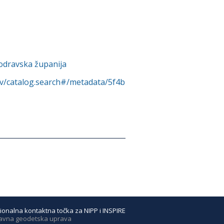
podravska županija
rv/catalog.search#/metadata/5f4b
ionalna kontaktna točka za NIPP i INSPIRE
avna geodetska uprava