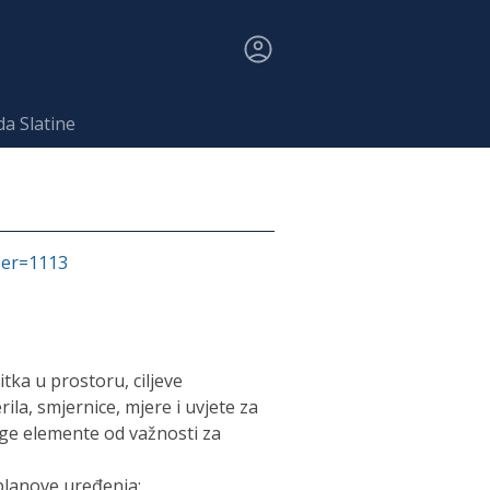
da Slatine
fier=1113
tka u prostoru, ciljeve
la, smjernice, mjere i uvjete za
ruge elemente od važnosti za
planove uređenja: