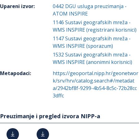
Upareni izvor
:
0442
DGU usluga preuzimanja -
ATOM INSPIRE
1146
Sustavi geografskih mreža -
WMS INSPIRE (registrirani korisnici)
1147
Sustavi geografskih mreža -
WMS INSPIRE (sporazum)
1532
Sustavi geografskih mreža -
WMS INSPIRE (anonimni korisnici)
Metapodaci
:
https://geoportal.nipp.hr/geonetwor
k/srv/hrv/catalog.search#/metadat
a/2942bf8f-9299-4b54-8c5c-72b28cc
3dffc
Preuzimanje i pregled izvora NIPP-a