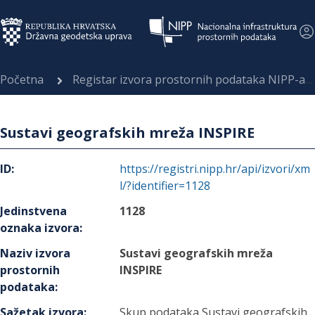
Početna
Registar izvora prostornih podataka NIPP-a
Sustavi geografskih mreža INSPIRE
ID
:
https://registri.nipp.hr/api/izvori/xm
l/?identifier=1128
Jedinstvena
1128
oznaka izvora
:
Naziv izvora
Sustavi geografskih mreža
prostornih
INSPIRE
podataka
:
Sažetak izvora
:
Skup podataka Sustavi geografskih