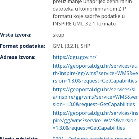
preuzimanje unaprijed definiranih
datoteka u komprimiranom ZIP
formatu koje sadrže podatke u
INSPIRE GML 3.2.1 formatu.
Vrsta izvora
:
skup
Format podataka
:
GML (3.2.1), SHP
Adresa izvora
:
https://dgu.gov.hr/
https://geoportal.dgu.hr/services/au
th/inspire/gg/wms?service=WMS&ve
rsion=1.3.0&request=GetCapabilities
https://geoportal.dgu.hr/services/sl
a/inspire/gg/wms?service=WMS&ver
sion=1.3.0&request=GetCapabilities
https://geoportal.dgu.hr/services/ins
pire/gg/wms?service=WMS&version
=1.3.0&request=GetCapabilities