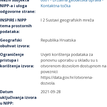
Naziv subjekta
0001
-
Državna geodetska uprava
-
NIPP-a i uloga
Kontaktna točka
odgovorne strane
:
INSPIRE i NIPP
I 2 Sustavi geografskih mreža
tema prostornih
podataka
:
Geografski
Republika Hrvatska
obuhvat izvora
:
Ograničenje
Uvjeti korištenja podataka za
pristupa i
ponovnu uporabu u skladu su s
korištenja izvora
:
otvorenom dozvolom dostupnom na
poveznici:
https://data.gov.hr/otvorena-
dozvola.
Datum
2021-09-28
uključivanja izvora
u NIPP
: