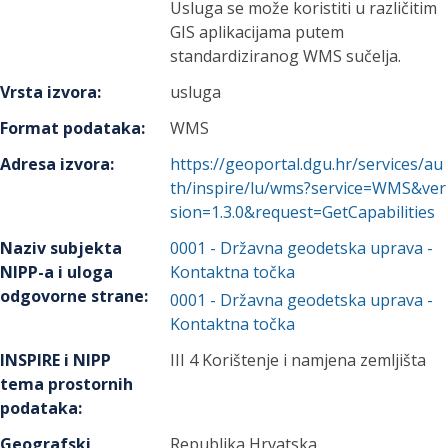
Usluga se može koristiti u različitim
GIS aplikacijama putem
standardiziranog WMS sučelja.
Vrsta izvora
:
usluga
Format podataka
:
WMS
Adresa izvora
:
https://geoportal.dgu.hr/services/au
th/inspire/lu/wms?service=WMS&ver
sion=1.3.0&request=GetCapabilities
Naziv subjekta
0001
-
Državna geodetska uprava
-
NIPP-a i uloga
Kontaktna točka
odgovorne strane
:
0001
-
Državna geodetska uprava
-
Kontaktna točka
INSPIRE i NIPP
III 4 Korištenje i namjena zemljišta
tema prostornih
podataka
:
Geografski
Republika Hrvatska