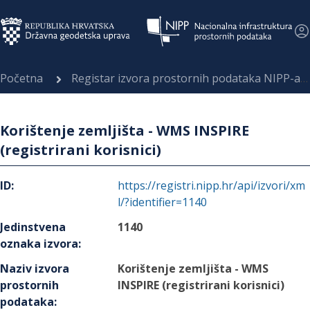
Početna
Registar izvora prostornih podataka NIPP-a
Korištenje zemljišta - WMS INSPIRE
(registrirani korisnici)
ID
:
https://registri.nipp.hr/api/izvori/xm
l/?identifier=1140
Jedinstvena
1140
oznaka izvora
:
Naziv izvora
Korištenje zemljišta - WMS
prostornih
INSPIRE (registrirani korisnici)
podataka
: