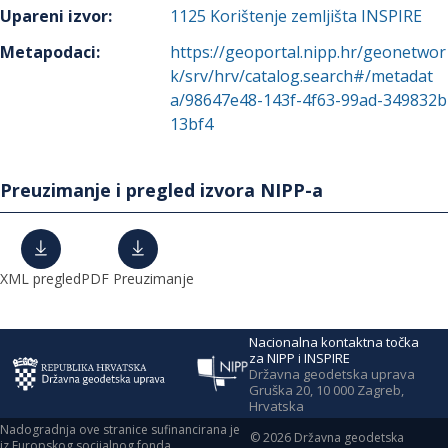
Upareni izvor
:
1125
Korištenje zemljišta INSPIRE
Metapodaci
:
https://geoportal.nipp.hr/geonetwor
k/srv/hrv/catalog.search#/metadat
a/98647e48-143f-4f63-99ad-349832b
13bf4
Preuzimanje i pregled izvora NIPP-a
XML pregled
PDF Preuzimanje
Nacionalna kontaktna točka
za NIPP i INSPIRE
Državna geodetska uprava
Gruška 20, 10 000 Zagreb,
Hrvatska
Nadogradnja ove stranice sufinancirana je
©
2026
Državna geodetska
iz Europskog socijalnog fonda.