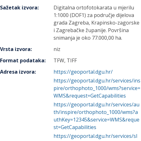
Sažetak izvora
:
Digitalna ortofotokarata u mjerilu
1:1000 (DOF1) za područje dijelova
grada Zagreba, Krapinsko-zagorske
i Zagrebačke županije. Površina
snimanja je oko 77.000,00 ha.
Vrsta izvora
:
niz
Format podataka
:
TFW, TIFF
Adresa izvora
:
https://geoportal.dgu.hr/
https://geoportal.dgu.hr/services/ins
pire/orthophoto_1000/wms?service=
WMS&request=GetCapabilities
https://geoportal.dgu.hr/services/au
th/inspire/orthophoto_1000/wms?a
uthKey=12345&service=WMS&reque
st=GetCapabilities
https://geoportal.dgu.hr/services/sl