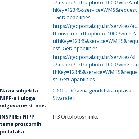
a/inspire/orthophoto_1000/wms?aut
hKey=12345&service=WMS&request
=GetCapabilities
https://geoportal.dgu.hr/services/au
th/inspire/orthophoto_1000/wmts?a
uthKey=12345&service=WMTS&requ
est=GetCapabilities
https://geoportal.dgu.hr/services/sl
a/inspire/orthophoto_1000/wmts?au
thKey=12345&service=WMTS&reque
st=GetCapabilities
Naziv subjekta
0001
-
Državna geodetska uprava
-
NIPP-a i uloga
Stvaratelj
odgovorne strane
:
INSPIRE i NIPP
II 3 Ortofotosnimke
tema prostornih
podataka
: