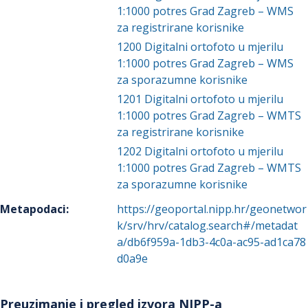
1:1000 potres Grad Zagreb – WMS
za registrirane korisnike
1200
Digitalni ortofoto u mjerilu
1:1000 potres Grad Zagreb – WMS
za sporazumne korisnike
1201
Digitalni ortofoto u mjerilu
1:1000 potres Grad Zagreb – WMTS
za registrirane korisnike
1202
Digitalni ortofoto u mjerilu
1:1000 potres Grad Zagreb – WMTS
za sporazumne korisnike
Metapodaci
:
https://geoportal.nipp.hr/geonetwor
k/srv/hrv/catalog.search#/metadat
a/db6f959a-1db3-4c0a-ac95-ad1ca78
d0a9e
Preuzimanje i pregled izvora NIPP-a