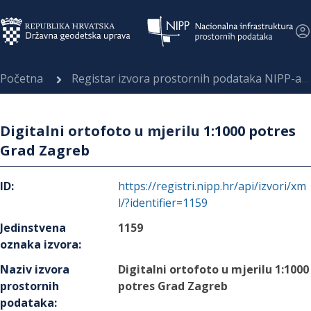
Početna
Registar izvora prostornih podataka NIPP-a
Digitalni ortofoto u mjerilu 1:1000 potres
Grad Zagreb
ID
:
https://registri.nipp.hr/api/izvori/xm
l/?identifier=1159
Jedinstvena
1159
oznaka izvora
:
Naziv izvora
Digitalni ortofoto u mjerilu 1:1000
prostornih
potres Grad Zagreb
podataka
: