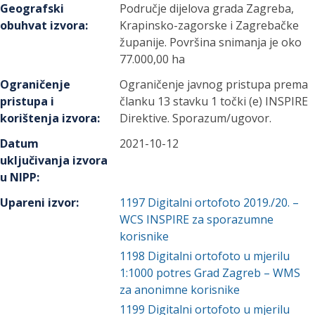
Geografski
Područje dijelova grada Zagreba,
obuhvat izvora
:
Krapinsko-zagorske i Zagrebačke
županije. Površina snimanja je oko
77.000,00 ha
Ograničenje
Ograničenje javnog pristupa prema
pristupa i
članku 13 stavku 1 točki (e) INSPIRE
korištenja izvora
:
Direktive. Sporazum/ugovor.
Datum
2021-10-12
uključivanja izvora
u NIPP
:
Upareni izvor
:
1197
Digitalni ortofoto 2019./20. –
WCS INSPIRE za sporazumne
korisnike
1198
Digitalni ortofoto u mjerilu
1:1000 potres Grad Zagreb – WMS
za anonimne korisnike
1199
Digitalni ortofoto u mjerilu