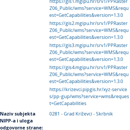
https://gis1.mgipu.hr/srv1/PPRaster
Z06_Public/wms?service=WMS&requ
est=GetCapabilities&version=1.3.0
https://gis2.mgipu.hr/srv1/PPRaster
Z06_Public/wms?service=WMS&requ
est=GetCapabilities&version=1.3.0
https://gis3.mgipu.hr/srv1/PPRaster
Z06_Public/wms?service=WMS&requ
est=GetCapabilities&version=1.3.0
https://gis4.mgipu.hr/srv1/PPRaster
Z06_Public/wms?service=WMS&requ
est=GetCapabilities&version=1.3.0
https://krizevci.pipgis.hr/xyz-service
s/pp-gup/wms?service=wms&reques
t=GetCapabilities
Naziv subjekta
0281
-
Grad Križevci
- Skrbnik
NIPP-a i uloga
odgovorne strane
: