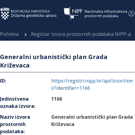
Početna
Registar izvora prostornih podataka NIPP-a
Generalni urbanistički plan Grada
Križevaca
ID
:
https://registri.nipp.hr/api/izvori/xm
l/?identifier=1166
Jedinstvena
1166
oznaka izvora
:
Naziv izvora
Generalni urbanistički plan Grada
prostornih
Križevaca
podataka
: