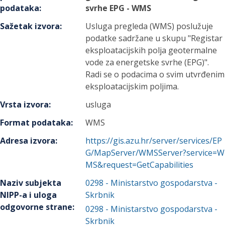
podataka
:
svrhe EPG - WMS
Sažetak izvora
:
Usluga pregleda (WMS) poslužuje
podatke sadržane u skupu "Registar
eksploatacijskih polja geotermalne
vode za energetske svrhe (EPG)".
Radi se o podacima o svim utvrđenim
eksploatacijskim poljima.
Vrsta izvora
:
usluga
Format podataka
:
WMS
Adresa izvora
:
https://gis.azu.hr/server/services/EP
G/MapServer/WMSServer?service=W
MS&request=GetCapabilities
Naziv subjekta
0298
-
Ministarstvo gospodarstva
-
NIPP-a i uloga
Skrbnik
odgovorne strane
:
0298
-
Ministarstvo gospodarstva
-
Skrbnik