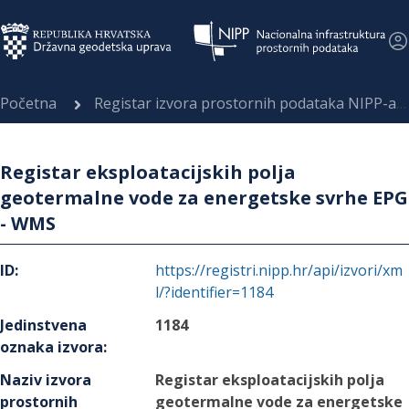
Početna
Registar izvora prostornih podataka NIPP-a
Registar eksploatacijskih polja
geotermalne vode za energetske svrhe EPG
- WMS
ID
:
https://registri.nipp.hr/api/izvori/xm
l/?identifier=1184
Jedinstvena
1184
oznaka izvora
:
Naziv izvora
Registar eksploatacijskih polja
prostornih
geotermalne vode za energetske