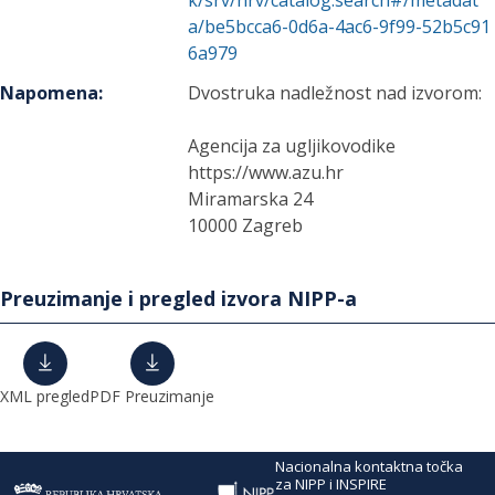
k/srv/hrv/catalog.search#/metadat
a/be5bcca6-0d6a-4ac6-9f99-52b5c91
6a979
Napomena
:
Dvostruka nadležnost nad izvorom:
Agencija za ugljikovodike
https://www.azu.hr
Miramarska 24
10000 Zagreb
Preuzimanje i pregled izvora NIPP-a
XML pregled
PDF Preuzimanje
Nacionalna kontaktna točka
za NIPP i INSPIRE