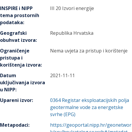
INSPIRE i NIPP
III 20 Izvori energije
tema prostornih
podataka
:
Geografski
Republika Hrvatska
obuhvat izvora
:
Ograničenje
Nema uvjeta za pristup i korištenje
pristupa i
korištenja izvora
:
Datum
2021-11-11
uključivanja izvora
u NIPP
:
Upareni izvor
:
0364
Registar eksploatacijskih polja
geotermalne vode za energetske
svrhe (EPG)
Metapodaci
:
https://geoportal.nipp.hr/geonetwor