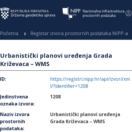
Početna
Registar izvora prostornih podataka NIPP-a
Urbanistički planovi uređenja Grada
Križevaca – WMS
ID
:
https://registri.nipp.hr/api/izvori/xm
l/?identifier=1208
Jedinstvena
1208
oznaka izvora
:
Naziv izvora
Urbanistički planovi uređenja
prostornih
Grada Križevaca – WMS
podataka
: