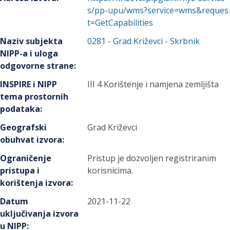
s/pp-upu/wms?service=wms&reques
t=GetCapabilities
Naziv subjekta
0281
-
Grad Križevci
- Skrbnik
NIPP-a i uloga
odgovorne strane
:
INSPIRE i NIPP
III 4 Korištenje i namjena zemljišta
tema prostornih
podataka
:
Geografski
Grad Križevci
obuhvat izvora
:
Ograničenje
Pristup je dozvoljen registriranim
pristupa i
korisnicima.
korištenja izvora
:
Datum
2021-11-22
uključivanja izvora
u NIPP
: