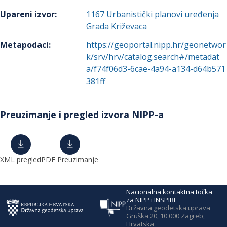
Upareni izvor
:
1167
Urbanistički planovi uređenja
Grada Križevaca
Metapodaci
:
https://geoportal.nipp.hr/geonetwor
k/srv/hrv/catalog.search#/metadat
a/f74f06d3-6cae-4a94-a134-d64b571
381ff
Preuzimanje i pregled izvora NIPP-a
XML pregled
PDF Preuzimanje
Nacionalna kontaktna točka
za NIPP i INSPIRE
Državna geodetska uprava
Gruška 20, 10 000 Zagreb,
Hrvatska