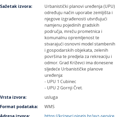
Sažetak izvora
:
Urbanistički planovi uređenja (UPU)
određuju način uporabe zemljišta i
njegove izgrađenosti utvrđujući
namjenu pojedinih gradskih
područja, mrežu prometnica i
komunalnu opremljenost te
stvarajući osnovni model stambenih
i gospodarskih objekata, zelenih
površina te predjela za rekreaciju i
odmor. Grad Križevci ima donesene
sljedeće Urbanističke planove
uređenja:
- UPU 1 Cubinec
- UPU 2 Gornji Čret.
Vrsta izvora
:
usluga
Format podataka
:
WMS
Adresa izvora
:
https://krizevci.pipgis.hr/xyz-service