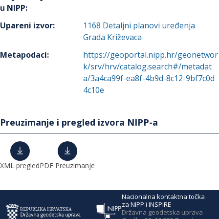
u NIPP
:
Upareni izvor
:
1168
Detaljni planovi uređenja
Grada Križevaca
Metapodaci
:
https://geoportal.nipp.hr/geonetwor
k/srv/hrv/catalog.search#/metadat
a/3a4ca99f-ea8f-4b9d-8c12-9bf7c0d
4c10e
Preuzimanje i pregled izvora NIPP-a
XML pregled
PDF Preuzimanje
Nacionalna kontaktna točka
za NIPP i INSPIRE
Državna geodetska uprava