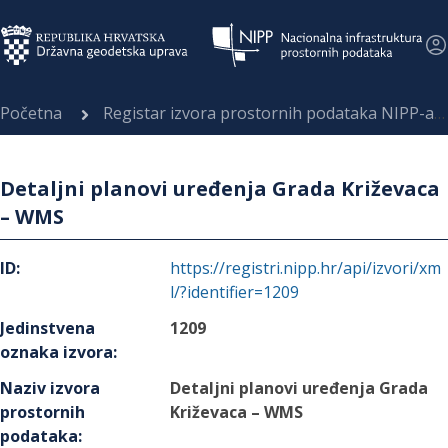
Početna
Registar izvora prostornih podataka NIPP-a
Detaljni planovi uređenja Grada Križevaca
– WMS
ID
:
https://registri.nipp.hr/api/izvori/xm
l/?identifier=1209
Jedinstvena
1209
oznaka izvora
:
Naziv izvora
Detaljni planovi uređenja Grada
prostornih
Križevaca – WMS
podataka
: