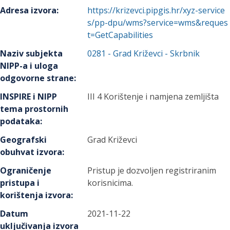
Adresa izvora
:
https://krizevci.pipgis.hr/xyz-service
s/pp-dpu/wms?service=wms&reques
t=GetCapabilities
Naziv subjekta
0281
-
Grad Križevci
- Skrbnik
NIPP-a i uloga
odgovorne strane
:
INSPIRE i NIPP
III 4 Korištenje i namjena zemljišta
tema prostornih
podataka
:
Geografski
Grad Križevci
obuhvat izvora
:
Ograničenje
Pristup je dozvoljen registriranim
pristupa i
korisnicima.
korištenja izvora
:
Datum
2021-11-22
uključivanja izvora