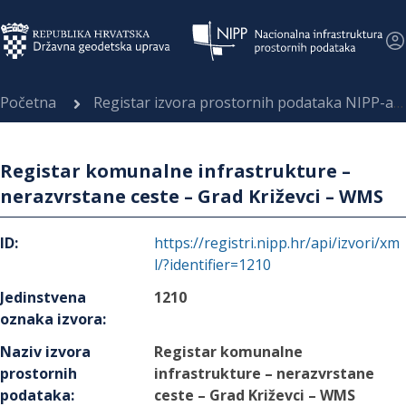
Početna
Registar izvora prostornih podataka NIPP-a
Registar komunalne infrastrukture –
nerazvrstane ceste – Grad Križevci – WMS
ID
:
https://registri.nipp.hr/api/izvori/xm
l/?identifier=1210
Jedinstvena
1210
oznaka izvora
:
Naziv izvora
Registar komunalne
prostornih
infrastrukture – nerazvrstane
podataka
:
ceste – Grad Križevci – WMS