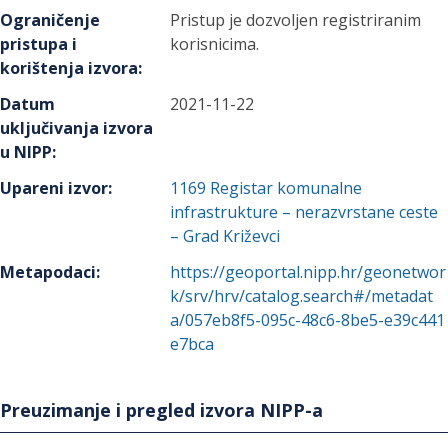
Ograničenje
Pristup je dozvoljen registriranim
pristupa i
korisnicima.
korištenja izvora
:
Datum
2021-11-22
uključivanja izvora
u NIPP
:
Upareni izvor
:
1169
Registar komunalne
infrastrukture – nerazvrstane ceste
– Grad Križevci
Metapodaci
:
https://geoportal.nipp.hr/geonetwor
k/srv/hrv/catalog.search#/metadat
a/057eb8f5-095c-48c6-8be5-e39c441
e7bca
Preuzimanje i pregled izvora NIPP-a