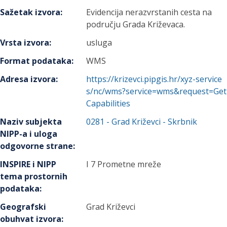
Sažetak izvora
:
Evidencija nerazvrstanih cesta na
području Grada Križevaca.
Vrsta izvora
:
usluga
Format podataka
:
WMS
Adresa izvora
:
https://krizevci.pipgis.hr/xyz-service
s/nc/wms?service=wms&request=Get
Capabilities
Naziv subjekta
0281
-
Grad Križevci
- Skrbnik
NIPP-a i uloga
odgovorne strane
:
INSPIRE i NIPP
I 7 Prometne mreže
tema prostornih
podataka
:
Geografski
Grad Križevci
obuhvat izvora
: