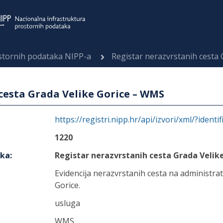
ostornih podataka NIPP-a
Registar nerazvrstanih cesta
cesta Grada Velike Gorice – WMS
https://registri.nipp.hr/api/izvori/xml/?identi
1220
aka
:
Registar nerazvrstanih cesta Grada Velik
Evidencija nerazvrstanih cesta na administr
Gorice.
usluga
WMS