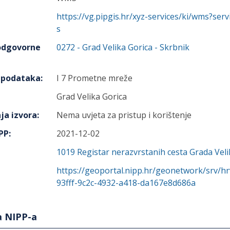
https://vg.pipgis.hr/xyz-services/ki/wms?se
s
 odgovorne
0272
-
Grad Velika Gorica
- Skrbnik
h podataka
:
I 7 Prometne mreže
Grad Velika Gorica
ja izvora
:
Nema uvjeta za pristup i korištenje
IPP
:
2021-12-02
1019
Registar nerazvrstanih cesta Grada Veli
https://geoportal.nipp.hr/geonetwork/srv/h
93fff-9c2c-4932-a418-da167e8d686a
a NIPP-a