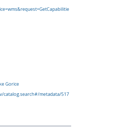
rvice=wms&request=GetCapabilitie
ke Gorice
rv/catalog.search#/metadata/517