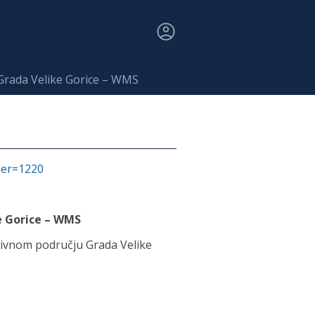
 Grada Velike Gorice – WMS
fier=1220
e Gorice – WMS
ativnom području Grada Velike