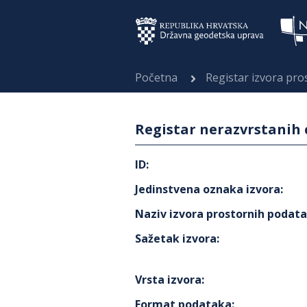
Početna
Registar izvora pr
Registar nerazvrstanih 
ID
:
Jedinstvena oznaka izvora
:
Naziv izvora prostornih podat
Sažetak izvora
:
Vrsta izvora
:
Format podataka
: