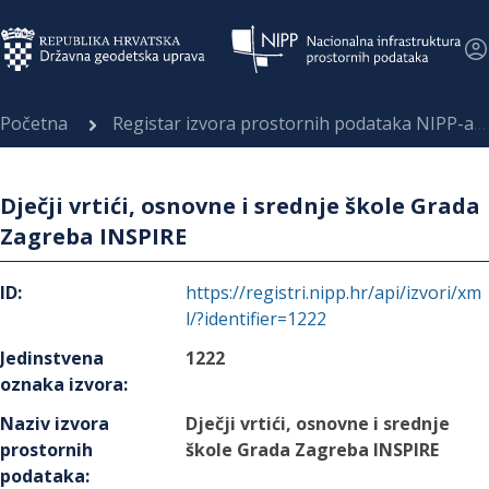
Početna
Registar izvora prostornih podataka NIPP-a
Dječji vrtići, osnovne i srednje škole Grada
Zagreba INSPIRE
ID
:
https://registri.nipp.hr/api/izvori/xm
l/?identifier=1222
Jedinstvena
1222
oznaka izvora
:
Naziv izvora
Dječji vrtići, osnovne i srednje
prostornih
škole Grada Zagreba INSPIRE
podataka
: