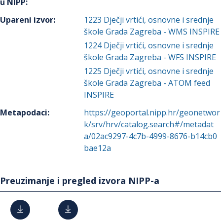
u NIPP
:
Upareni izvor
:
1223
Dječji vrtići, osnovne i srednje
škole Grada Zagreba - WMS INSPIRE
1224
Dječji vrtići, osnovne i srednje
škole Grada Zagreba - WFS INSPIRE
1225
Dječji vrtići, osnovne i srednje
škole Grada Zagreba - ATOM feed
INSPIRE
Metapodaci
:
https://geoportal.nipp.hr/geonetwor
k/srv/hrv/catalog.search#/metadat
a/02ac9297-4c7b-4999-8676-b14cb0
bae12a
Preuzimanje i pregled izvora NIPP-a