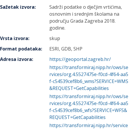
Sažetak izvora
:
Sadrži podatke o dječjim vrtićima,
osnovnim i srednjim školama na
području Grada Zagreba 2018.
godine.
Vrsta izvora
:
skup
Format podataka
:
ESRI, GDB, SHP
Adresa izvora
:
https://geoportal.zagreb.hr/
https://transformiraj.nipp.hr/ows/se
rvices/org.4.5527475e-f0cd-4f64-aa5
f-c54539cef8b6_wms?SERVICE=WMS
&REQUEST=GetCapabilities
https://transformiraj.nipp.hr/ows/se
rvices/org.4.5527475e-f0cd-4f64-aa5
f-c54539cef8b6_wfs?SERVICE=WFS&
REQUEST=GetCapabilities
https://transformiraj.nipp.hr/service