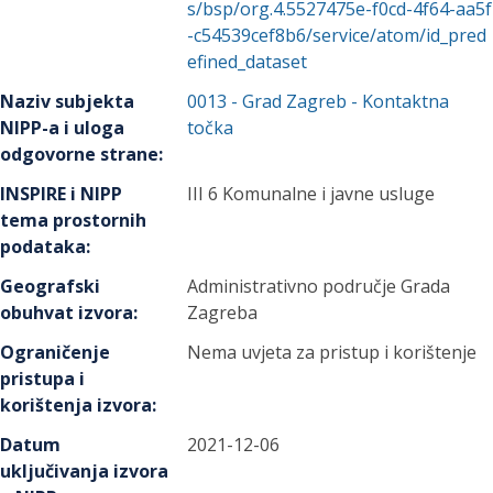
s/bsp/org.4.5527475e-f0cd-4f64-aa5f
-c54539cef8b6/service/atom/id_pred
efined_dataset
Naziv subjekta
0013
-
Grad Zagreb
- Kontaktna
NIPP-a i uloga
točka
odgovorne strane
:
INSPIRE i NIPP
III 6 Komunalne i javne usluge
tema prostornih
podataka
:
Geografski
Administrativno područje Grada
obuhvat izvora
:
Zagreba
Ograničenje
Nema uvjeta za pristup i korištenje
pristupa i
korištenja izvora
:
Datum
2021-12-06
uključivanja izvora