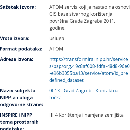
Sažetak izvora
:
ATOM servis koji je nastao na osnovi
GIS baze stvarnog korištenja
površina Grada Zagreba 2011.
godine.
Vrsta izvora
:
usluga
Format podataka
:
ATOM
Adresa izvora
:
https://transformiraj.nipp.hr/service
s/bsp/org.4.9c8af008-fdfa-48d8-96e0
-e96b3055ba13/service/atom/id_pre
defined_dataset
Naziv subjekta
0013
-
Grad Zagreb
- Kontaktna
NIPP-a i uloga
točka
odgovorne strane
:
INSPIRE i NIPP
III 4 Korištenje i namjena zemljišta
tema prostornih
podataka
: