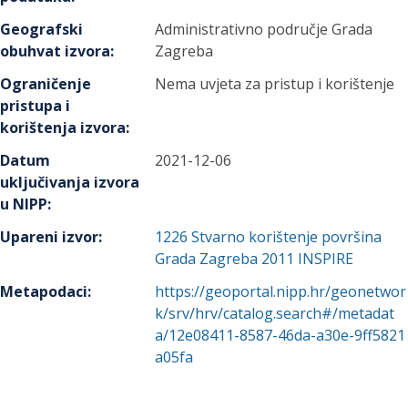
Geografski
Administrativno područje Grada
obuhvat izvora
:
Zagreba
Ograničenje
Nema uvjeta za pristup i korištenje
pristupa i
korištenja izvora
:
Datum
2021-12-06
uključivanja izvora
u NIPP
:
Upareni izvor
:
1226
Stvarno korištenje površina
Grada Zagreba 2011 INSPIRE
Metapodaci
:
https://geoportal.nipp.hr/geonetwor
k/srv/hrv/catalog.search#/metadat
a/12e08411-8587-46da-a30e-9ff5821
a05fa