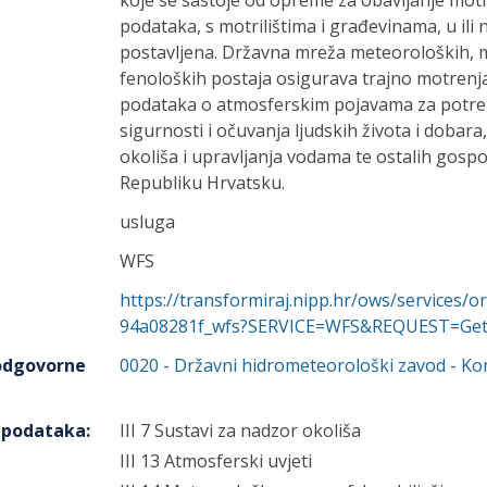
koje se sastoje od opreme za obavljanje motr
podataka, s motrilištima i građevinama, u ili
postavljena. Državna mreža meteoroloških, 
fenoloških postaja osigurava trajno motrenja
podataka o atmosferskim pojavama za potreb
sigurnosti i očuvanja ljudskih života i dobara
okoliša i upravljanja vodama te ostalih gospo
Republiku Hrvatsku.
usluga
WFS
https://transformiraj.nipp.hr/ows/services/
94a08281f_wfs?SERVICE=WFS&REQUEST=GetC
 odgovorne
0020
-
Državni hidrometeorološki zavod
- Ko
h podataka
:
III 7 Sustavi za nadzor okoliša
III 13 Atmosferski uvjeti