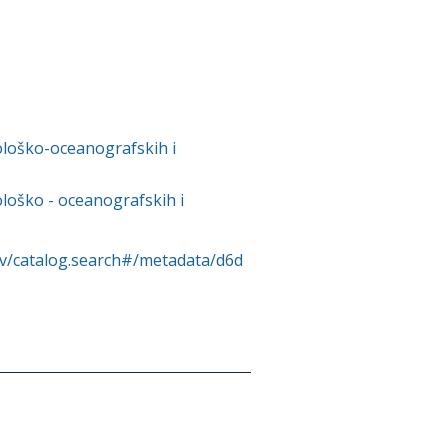
loško-oceanografskih i
oško - oceanografskih i
rv/catalog.search#/metadata/d6d