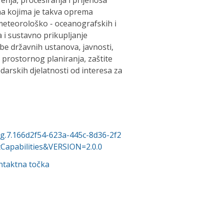
enja, procesiranja i prijenosa
 na kojima je takva oprema
meteorološko - oceanografskih i
 i sustavno prikupljanje
e državnih ustanova, javnosti,
, prostornog planiranja, zaštite
darskih djelatnosti od interesa za
org.7.166d2f54-623a-445c-8d36-2f2
apabilities&VERSION=2.0.0
ntaktna točka