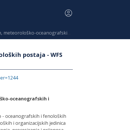
eanografskih i fenoloških postaja - WFS INSPIRE
loških postaja - WFS
fier=1244
ško-oceanografskih i
- oceanografskih i fenoloških
oških i organizacijskih jedinica