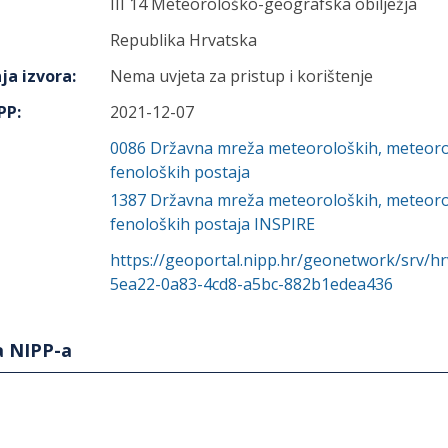
III 14 Meteorološko-geografska obilježja
Republika Hrvatska
ja izvora
:
Nema uvjeta za pristup i korištenje
IPP
:
2021-12-07
0086
Državna mreža meteoroloških, meteoro
fenoloških postaja
1387
Državna mreža meteoroloških, meteorol
fenoloških postaja INSPIRE
https://geoportal.nipp.hr/geonetwork/srv/h
5ea22-0a83-4cd8-a5bc-882b1edea436
a NIPP-a