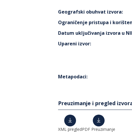
Geografski obuhvat izvora
:
Ograničenje pristupa i korišten
Datum uključivanja izvora u N
Upareni izvor
:
Metapodaci
:
Preuzimanje i pregled izvor
XML pregled
PDF Preuzimanje