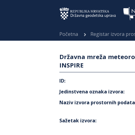
Početna
Registar izvora pr
Državna mreža meteorol
INSPIRE
ID
:
Jedinstvena oznaka izvora
:
Naziv izvora prostornih podat
Sažetak izvora
: