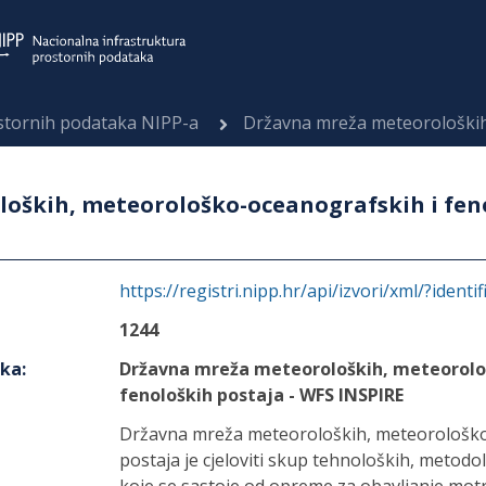
ostornih podataka NIPP-a
Državna mreža meteoroloških, meteorološko-oc
oških, meteorološko-oceanografskih i feno
https://registri.nipp.hr/api/izvori/xml/?identi
1244
aka
:
Državna mreža meteoroloških, meteorolo
fenoloških postaja - WFS INSPIRE
Državna mreža meteoroloških, meteorološko 
postaja je cjeloviti skup tehnoloških, metodol