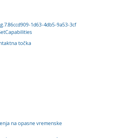
org.7.86ccd909-1d63-4db5-9a53-3cf
Capabilities
ntaktna točka
orenja na opasne vremenske