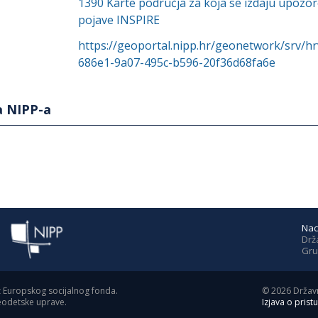
1390
Karte područja za koja se izdaju upoz
pojave INSPIRE
https://geoportal.nipp.hr/geonetwork/srv/h
686e1-9a07-495c-b596-20f36d68fa6e
a NIPP-a
Nac
Drž
Gru
z Europskog socijalnog fonda.
©
2026
Državn
geodetske uprave.
Izjava o prist