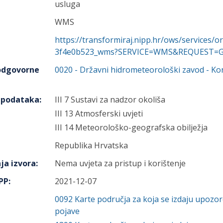
usluga
WMS
https://transformiraj.nipp.hr/ows/services/
3f4e0b523_wms?SERVICE=WMS&REQUEST=Get
 odgovorne
0020
-
Državni hidrometeorološki zavod
- Ko
h podataka
:
III 7 Sustavi za nadzor okoliša
III 13 Atmosferski uvjeti
III 14 Meteorološko-geografska obilježja
Republika Hrvatska
ja izvora
:
Nema uvjeta za pristup i korištenje
IPP
:
2021-12-07
0092
Karte područja za koja se izdaju upoz
pojave