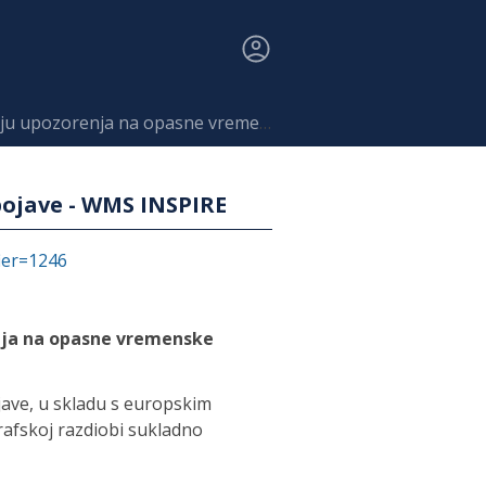
nja na opasne vremenske pojave - WMS INSPIRE
pojave - WMS INSPIRE
fier=1246
enja na opasne vremenske
ave, u skladu s europskim
fskoj razdiobi sukladno