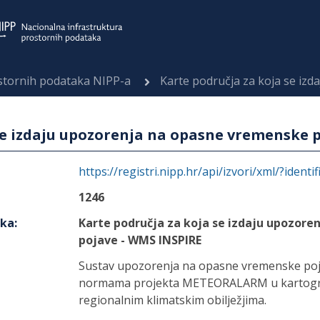
ostornih podataka NIPP-a
Karte područja za koja se izdaju upozore
se izdaju upozorenja na opasne vremenske 
https://registri.nipp.hr/api/izvori/xml/?identi
1246
aka
:
Karte područja za koja se izdaju upozor
pojave - WMS INSPIRE
Sustav upozorenja na opasne vremenske poj
normama projekta METEORALARM u kartogra
regionalnim klimatskim obilježjima.