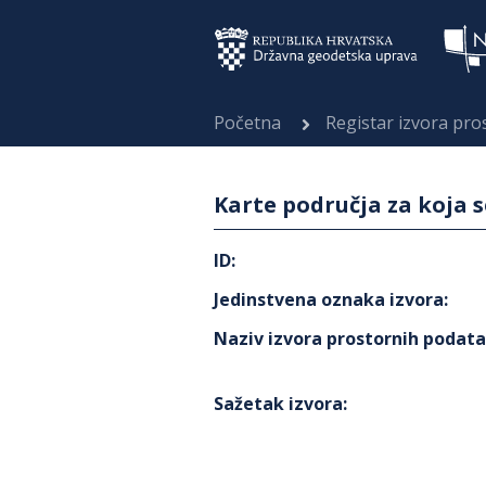
Početna
Registar izvora pr
Karte područja za koja 
ID
:
Jedinstvena oznaka izvora
:
Naziv izvora prostornih podat
Sažetak izvora
: