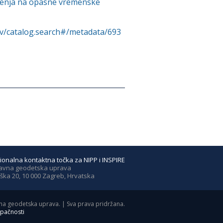
orenja na opasne vremenske
rv/catalog.search#/metadata/693
ionalna kontaktna točka za NIPP i INSPIRE
avna geodetska uprava
ška 20, 10 000 Zagreb, Hrvatska
a geodetska uprava. | Sva prava pridržana.
upačnosti